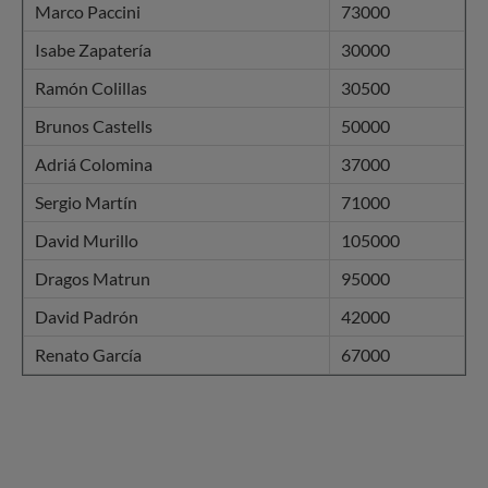
Marco Paccini
73000
Isabe Zapatería
30000
Ramón Colillas
30500
Brunos Castells
50000
Adriá Colomina
37000
Sergio Martín
71000
David Murillo
105000
Dragos Matrun
95000
David Padrón
42000
Renato García
67000