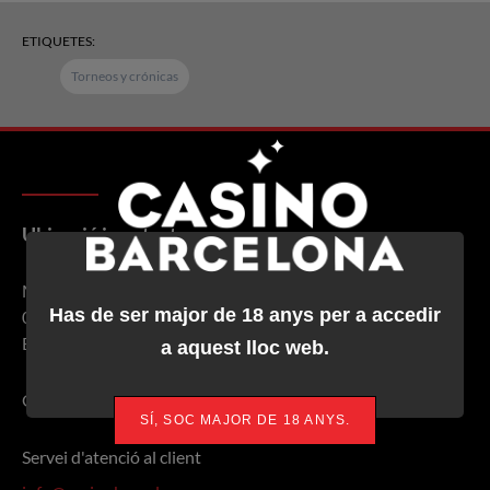
ETIQUETES:
Torneos y crónicas
Ubicació i contacte
Marina, 19-21
Has de ser major de 18 anys per a accedir
08005 (Port Olímpic)
Barcelona - Espanya
a aquest lloc web.
Google Maps
SÍ, SOC MAJOR DE 18 ANYS.
Servei d'atenció al client