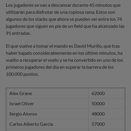
Los jugadores se van a descansar durante 45 minutos que
utilizarán para disfrutar de una copiosa cena. Estos son
algunos de los stacks que ahora se pueden ver entre los 74
jugadores que siguen en pie de un field que ha alcanzado las
91 entradas.
El que vuelve a tomar el mando es David Murillo, que tras
haber bajado considerablemente en los último minutos, ha
vuelto a recuperar el vuelo y se ha convertido en uno de los
primeros jugadores del día en superar la barrera de los
100.000 puntos.
Alex Grane
62000
Israel Oliver
50000
Sergio Alonso
48000
Carlos Alberto García
57000