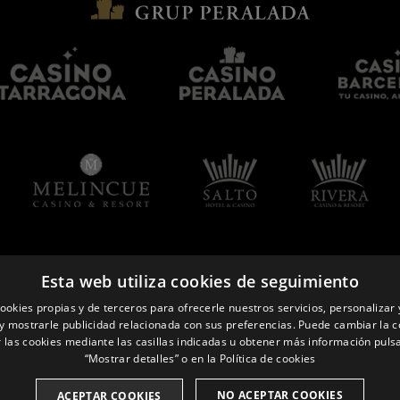
Esta web utiliza cookies de seguimiento
ookies propias y de terceros para ofrecerle nuestros servicios, personalizar 
y mostrarle publicidad relacionada con sus preferencias. Puede cambiar la c
 las cookies mediante las casillas indicadas u obtener más información pul
“Mostrar detalles” o en la
Política de cookies
NO ACEPTAR COOKIES
ACEPTAR COOKIES