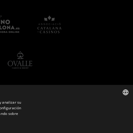
y analizar su
onfiguración
ENGLISH
sando sobre
SPANISH
CATALAN