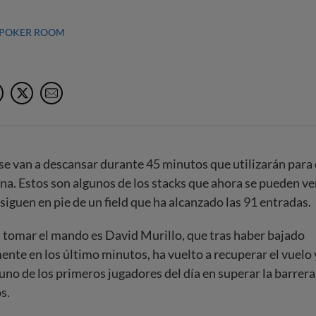
POKER ROOM
Facebook
X
e-Mail
se van a descansar durante 45 minutos que utilizarán para 
na. Estos son algunos de los stacks que ahora se pueden ver
siguen en pie de un field que ha alcanzado las 91 entradas.
a tomar el mando es David Murillo, que tras haber bajado
nte en los último minutos, ha vuelto a recuperar el vuelo 
uno de los primeros jugadores del día en superar la barrera
s.