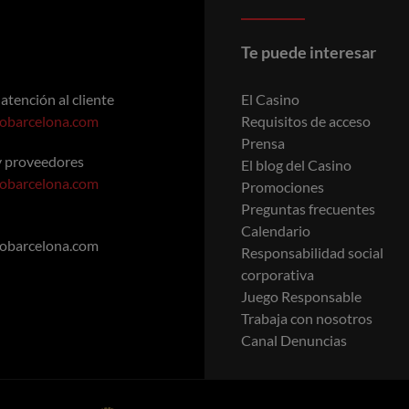
Te puede interesar
 atención al cliente
El Casino
nobarcelona.com
Requisitos de acceso
Prensa
y proveedores
El blog del Casino
nobarcelona.com
Promociones
Preguntas frecuentes
Calendario
nobarcelona.com
Responsabilidad social
corporativa
Juego Responsable
Trabaja con nosotros
Canal Denuncias