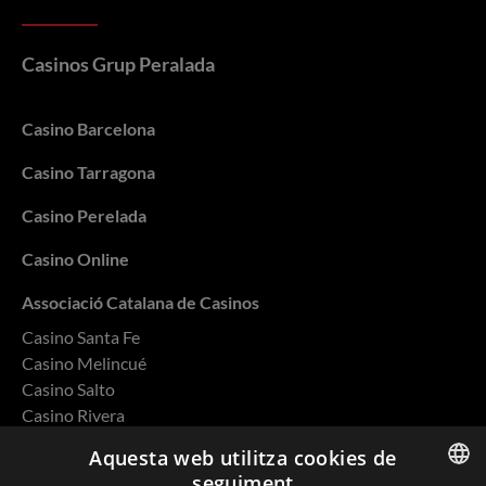
Casinos Grup Peralada
Casino Barcelona
Casino Tarragona
Casino Perelada
Casino Online
Associació Catalana de Casinos
Casino Santa Fe
Casino Melincué
Casino Salto
Casino Rivera
Casino Ovalle
Aquesta web utilitza cookies de
seguiment