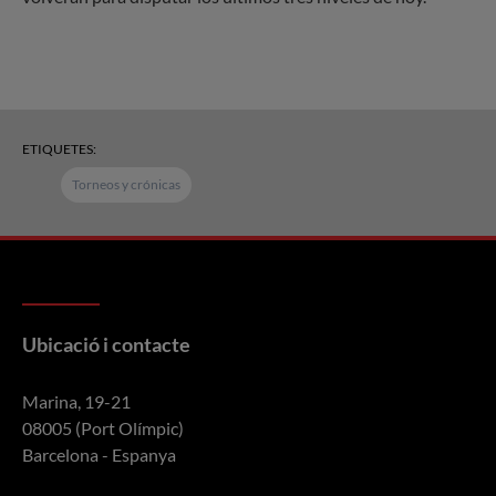
ETIQUETES:
Torneos y crónicas
Ubicació i contacte
Marina, 19-21
08005 (Port Olímpic)
Barcelona - Espanya