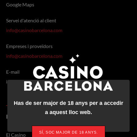
Google Maps
Servei d'atenció al client
info@casinobarcelona.com
Empreses i proveïdors
info@casinobarcelona.com
E-mail
info@casinobarcelona.com
Has de ser major de 18 anys per a accedir
a aquest lloc web.
Et pot interessar
SÍ, SOC MAJOR DE 18 ANYS.
El Casino