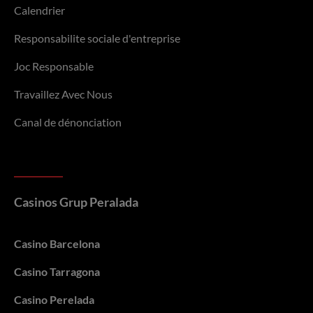
Calendrier
Responsabilite sociale d'entreprise
Joc Responsable
Travaillez Avec Nous
Canal de dénonciation
Casinos Grup Peralada
Casino Barcelona
Casino Tarragona
Casino Perelada