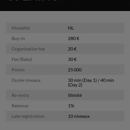
Modalité
NL
Buy-in
280 €
Organization fee
20 €
Fee (Rake)
30 €
Points
25 000
Durée niveaux
30 min (Day 1) / 40 min
(Day 2)
Re-entry
Illimité
Retenue
1%
Late registration
10 niveaux