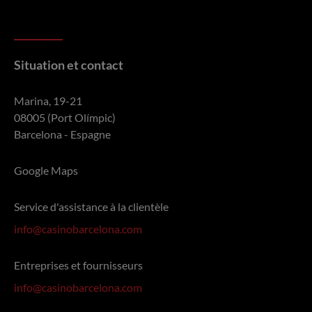
Situation et contact
Marina, 19-21
08005 (Port Olímpic)
Barcelona - Espagne
Google Maps
Service d'assistance à la clientèle
info@casinobarcelona.com
Entreprises et fournisseurs
info@casinobarcelona.com