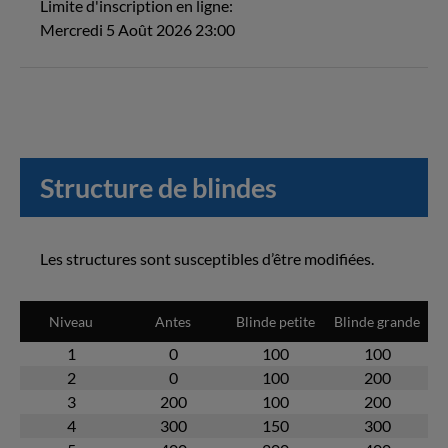
Limite d'inscription en ligne:
Mercredi 5 Août 2026 23:00
Structure de blindes
Les structures sont susceptibles d’être modifiées.
Niveau
Antes
Blinde petite
Blinde grande
1
0
100
100
2
0
100
200
3
200
100
200
4
300
150
300