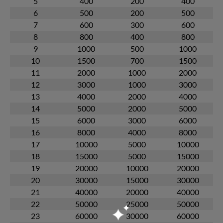
5
400
200
400
6
500
200
500
7
600
300
600
8
800
400
800
9
1000
500
1000
10
1500
700
1500
11
2000
1000
2000
12
3000
1000
3000
13
4000
2000
4000
14
5000
2000
5000
15
6000
3000
6000
16
8000
4000
8000
17
10000
5000
10000
18
15000
5000
15000
19
20000
10000
20000
20
30000
15000
30000
21
40000
20000
40000
22
50000
25000
50000
23
60000
30000
60000