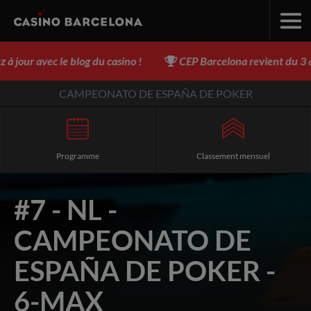
our avec le blog du casino !
CEP Barcelona revient du 3 au 
CAMPEONATO DE ESPAÑA DE POKER
Programme
Classement mensuel
#7 - NL -
CAMPEONATO DE
ESPAÑA DE POKER -
6-MAX