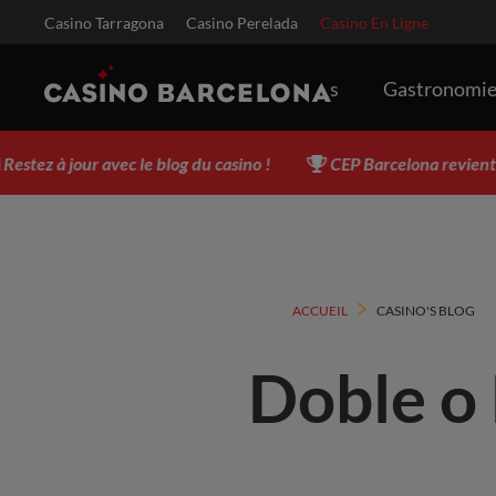
Casino Tarragona
Casino Perelada
Casino En Ligne
Événements
Gastronomi
z à jour avec le blog du casino !
CEP Barcelona revient du 3
ACCUEIL
CASINO'S BLOG
Doble o