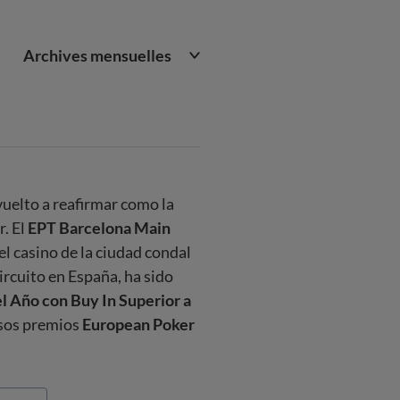
Archives mensuelles
vuelto a reafirmar como la
r. El
EPT Barcelona Main
el casino de la ciudad condal
circuito en España, ha sido
l Año con Buy In Superior a
osos premios
European Poker