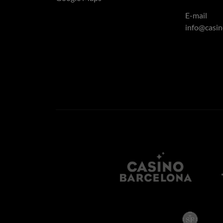
E-mail
info@casi