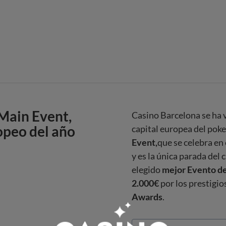
Main Event,
Casino Barcelona se ha 
opeo del año
capital europea del poke
Event,
que se celebra en 
y es la única parada del 
elegido
mejor Evento de
2.000€
por los prestigi
Awards
.