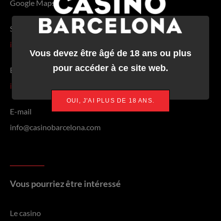
Google Maps
Service d'assistance à la clientèle
info@casinobarcelona.com
Vous devez être âgé de 18 ans ou plus
pour accéder à ce site web.
Entreprises et fournisseurs
info@casinobarcelona.com
OUI, J'AI PLUS DE 18 ANS.
E-mail
info@casinobarcelona.com
Vous pourriez être intéressé
Le casino