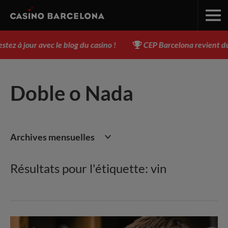
 à jour avec le blog du casino !
CEP Barcelona revient du 3
Doble o Nada
Archives mensuelles
Résultats pour l'étiquette: vin