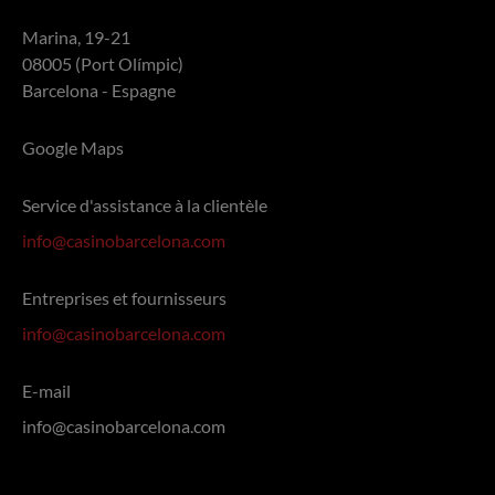
Marina, 19-21
08005 (Port Olímpic)
Barcelona - Espagne
Google Maps
Service d'assistance à la clientèle
info@casinobarcelona.com
Entreprises et fournisseurs
info@casinobarcelona.com
E-mail
info@casinobarcelona.com