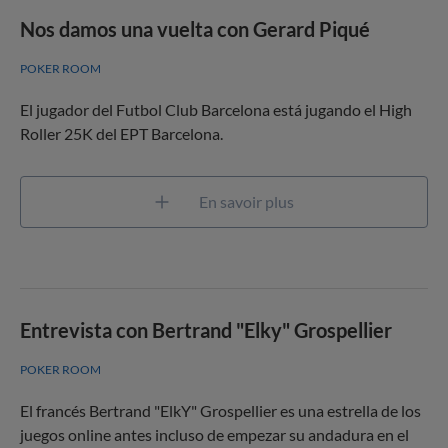
Nos damos una vuelta con Gerard Piqué
POKER ROOM
El jugador del Futbol Club Barcelona está jugando el High
Roller 25K del EPT Barcelona.
En savoir plus
Entrevista con Bertrand "Elky" Grospellier
POKER ROOM
El francés Bertrand "ElkY" Grospellier es una estrella de los
juegos online antes incluso de empezar su andadura en el