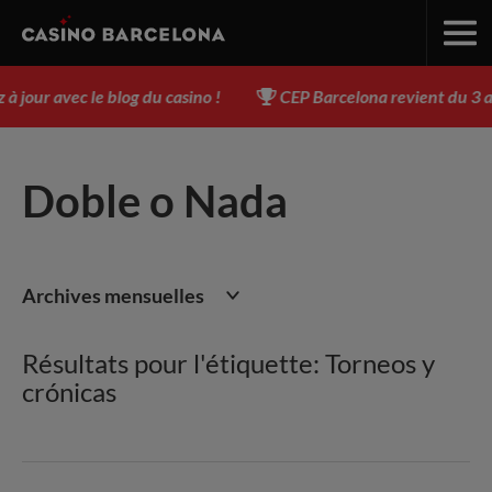
ur avec le blog du casino !
CEP Barcelona revient du 3 au 1
Doble o Nada
Archives mensuelles
Résultats pour l'étiquette: Torneos y
crónicas