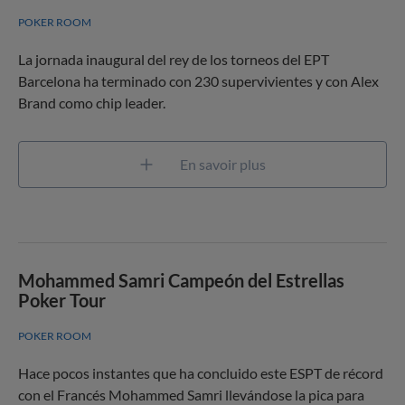
POKER ROOM
La jornada inaugural del rey de los torneos del EPT
Barcelona ha terminado con 230 supervivientes y con Alex
Brand como chip leader.
En savoir plus
Mohammed Samri Campeón del Estrellas
Poker Tour
POKER ROOM
Hace pocos instantes que ha concluido este ESPT de récord
con el Francés Mohammed Samri llevándose la pica para