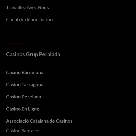
Travaillez Avec Nous
Canal de dénonciation
Casinos Grup Peralada
Casino Barcelona
Casino Tarragona
Casino Perelada
Casino En Ligne
Associació Catalana de Casinos
Casino Santa Fe