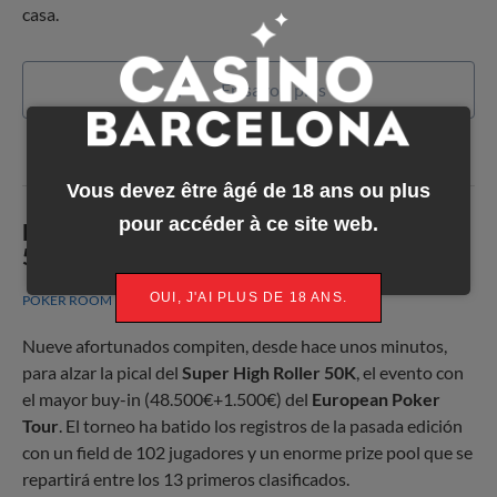
casa.
En savoir plus
Vous devez être âgé de 18 ans ou plus
pour accéder à ce site web.
En marcha la Mesa Final del Super High Roller
50K
OUI, J'AI PLUS DE 18 ANS.
POKER ROOM
Nueve afortunados compiten, desde hace unos minutos,
para alzar la pical del
Super High Roller 50K
, el evento con
el mayor buy-in (48.500€+1.500€) del
European Poker
Tour
. El torneo ha batido los registros de la pasada edición
con un field de 102 jugadores y un enorme prize pool que se
repartirá entre los 13 primeros clasificados.