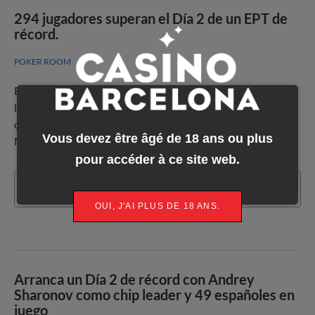
294 jugadores superan el Día 2 de un EPT de
récord.
POKER ROOM
El libanés Nicolas Chouity empezará el Día 3 como chip
leader. La jornada de hoy ha servido también para hacer
oficial la cifra del nuevo récord de participación en este
Vous devez être âgé de 18 ans ou plus
Main Event, ¡1.785 jugadores!
pour accéder à ce site web.
En savoir plus
OUI, J'AI PLUS DE 18 ANS.
Arranca un Día 2 de récord con Andrey
Sharonov como chip leader y 49 españoles en
juego