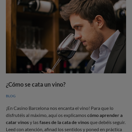
¿Cómo se cata un vino?
BLOG
¡En Casino Barcelona nos encanta el vino! Para que lo
disfrutéis al máximo, aquí os explicamos
cómo aprender a
catar vinos
y las
fases de la cata de vinos
que debéis seguir.
Leed con atención, afinad los sentidos y poned en práctica