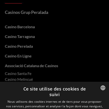
Casinos Grup Peralada
Casino Barcelona
Casino Tarragona
Casino Perelada
Casino En Ligne
Associació Catalana de Casinos
Casino Santa Fe
Casino Melincué
Casino Salto
Ce site utilise des cookies de
Casino Rivera
suivi
Casino Ovalle
ENGLISH
Nous utilisons des cookies internes et de tiers pour vous proposer
nos services, personnaliser et analyser la façon dont vous naviguez,
SPANISH