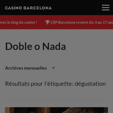
 le blog du casino !
CEP Barcelona revient du 3 au 17 août
Doble o Nada
Archives mensuelles
Résultats pour l'étiquette: dégustation