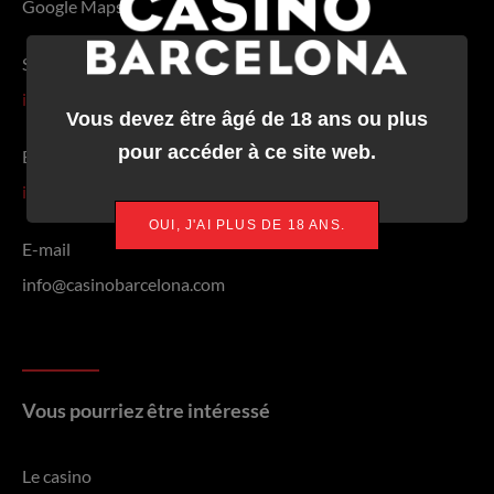
Google Maps
Service d'assistance à la clientèle
info@casinobarcelona.com
Vous devez être âgé de 18 ans ou plus
pour accéder à ce site web.
Entreprises et fournisseurs
info@casinobarcelona.com
OUI, J'AI PLUS DE 18 ANS.
E-mail
info@casinobarcelona.com
Vous pourriez être intéressé
Le casino