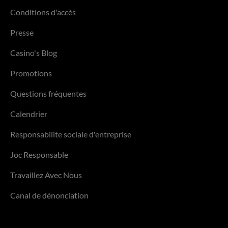
Conditions d'accès
Presse
Casino's Blog
Promotions
Questions fréquentes
Calendrier
Responsabilite sociale d'entreprise
Joc Responsable
Travaillez Avec Nous
Canal de dénonciation