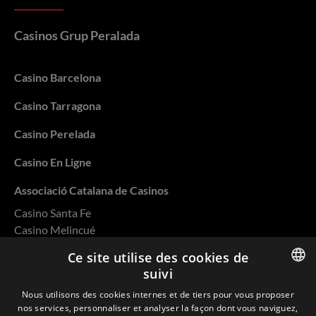
Casinos Grup Peralada
Casino Barcelona
Casino Tarragona
Casino Perelada
Casino En Ligne
Associació Catalana de Casinos
Casino Santa Fe
Casino Melincué
Casino Salto
Ce site utilise des cookies de
Casino Rivera
suivi
Casino Ovalle
ENGLISH
Nous utilisons des cookies internes et de tiers pour vous proposer
nos services, personnaliser et analyser la façon dont vous naviguez,
SPANISH