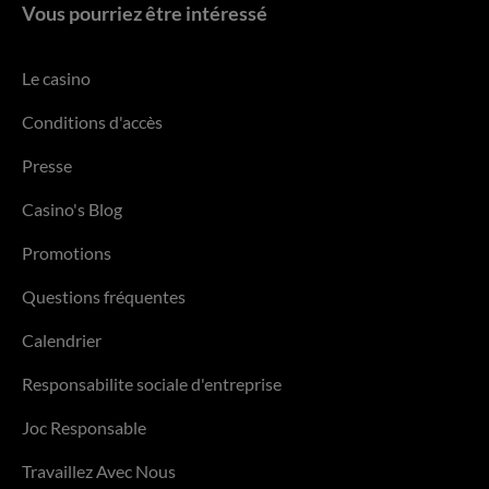
Vous pourriez être intéressé
Le casino
Conditions d'accès
Presse
Casino's Blog
Promotions
Questions fréquentes
Calendrier
Responsabilite sociale d'entreprise
Joc Responsable
Travaillez Avec Nous