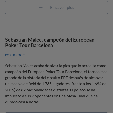
En savoir plus
Sebastian Malec, campeón del European
Poker Tour Barcelona
POKER ROOM
Sebastian Malec acaba de alzar la pica que lo acredita como
campeón del European Poker Tour Barcelona, el torneo más
grande de la historia del circuito EPT después de alcanzar
un masivo de field de 1.785 jugadores (frente a los 1.694 de
2015) de 82 nacionalidades distintas. El polaco se ha
impuesto a sus 7 oponentes en una Mesa Final que ha
durado casi 4 horas.