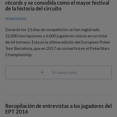
récords y se consolida como el mayor festival
de la historia del circuito
POKER ROOM
Durante los 13 días de competición se han registrado
22.000 inscripciones y 6.000 jugadores únicos en un total
de 64 torneos. Esta es la última edición del European Poker
Tour Barcelona, que en 2017 se convertirá en el PokerStars
Championship.
En savoir plus
Recopilación de entrevistas a los jugadores del
EPT 2016