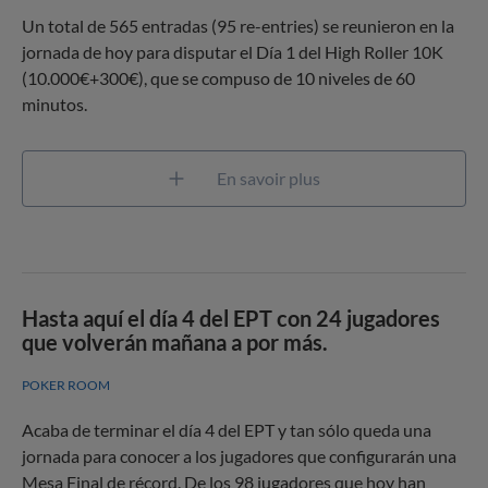
Un total de 565 entradas (95 re-entries) se reunieron en la
jornada de hoy para disputar el Día 1 del High Roller 10K
(10.000€+300€), que se compuso de 10 niveles de 60
minutos.
En savoir plus
Hasta aquí el día 4 del EPT con 24 jugadores
que volverán mañana a por más.
POKER ROOM
Acaba de terminar el día 4 del EPT y tan sólo queda una
jornada para conocer a los jugadores que configurarán una
Mesa Final de récord. De los 98 jugadores que hoy han