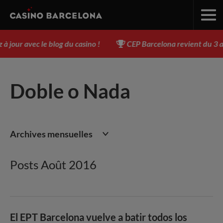
our avec le blog du casino !
CEP Barcelona revient du 3 au 1
Doble o Nada
Archives mensuelles
Posts Août 2016
El EPT Barcelona vuelve a batir todos los