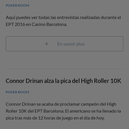
POKER ROOM
Aquí puedes ver todas las entrevistas realizadas durante el
EPT 2016 en Casino Barcelona.
En savoir plus
Connor Drinan alza la pica del High Roller 10K
POKER ROOM
Connor Drinan se acaba de proclamar campeón del High
Roller 10K del EPT Barcelona. El americano se ha llevado la
pica tras más de 12 horas de juego en el día de hoy.