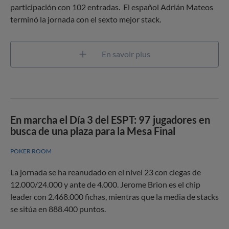
participación con 102 entradas. El español Adrián Mateos
terminó la jornada con el sexto mejor stack.
En savoir plus
En marcha el Día 3 del ESPT: 97 jugadores en
busca de una plaza para la Mesa Final
POKER ROOM
La jornada se ha reanudado en el nivel 23 con ciegas de
12.000/24.000 y ante de 4.000. Jerome Brion es el chip
leader con 2.468.000 fichas, mientras que la media de stacks
se sitúa en 888.400 puntos.