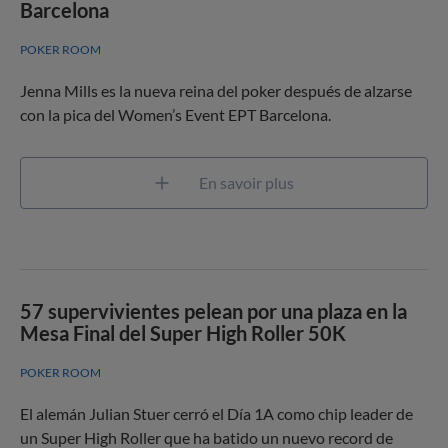
Barcelona
POKER ROOM
Jenna Mills es la nueva reina del poker después de alzarse
con la pica del Women’s Event EPT Barcelona.
En savoir plus
57 supervivientes pelean por una plaza en la
Mesa Final del Super High Roller 50K
POKER ROOM
El alemán Julian Stuer cerró el Día 1A como chip leader de
un Super High Roller que ha batido un nuevo record de