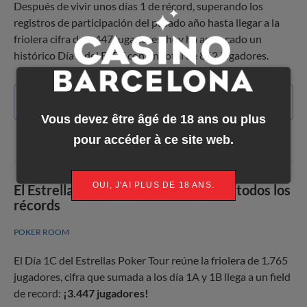
Después de vivir unos días 1 de récord, superando los
registros de participación del pasado año hasta llegar a la
friolera cifra de 3.447 jugadores, hoy ha arrancado un
histórico Día 2 del ESPT con un total de 862 jugadores.
En savoir plus
Vous devez être âgé de 18 ans ou plus
pour accéder à ce site web.
OUI, J'AI PLUS DE 18 ANS.
El Estrellas Poker Tour vuelve a batir todos los
récords
POKER ROOM
El Día 1C del Estrellas Poker Tour reúne la friolera de 1.765
jugadores, cifra que sumada a los día 1A y 1B llega a un field
de record:
¡3.447 jugadores!