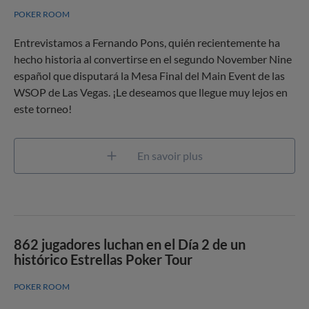
POKER ROOM
Entrevistamos a Fernando Pons, quién recientemente ha
hecho historia al convertirse en el segundo November Nine
español que disputará la Mesa Final del Main Event de las
WSOP de Las Vegas. ¡Le deseamos que llegue muy lejos en
este torneo!
En savoir plus
862 jugadores luchan en el Día 2 de un
histórico Estrellas Poker Tour
POKER ROOM