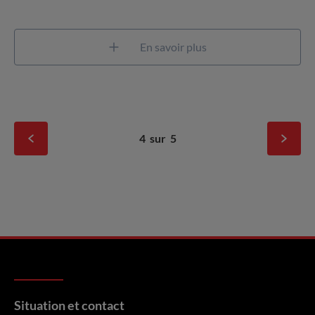
En savoir plus
4
sur
5
Situation et contact