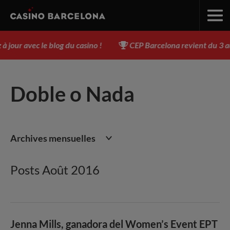
ur avec le blog du casino !
CEP Barcelona revient du 3 au 1
Doble o Nada
Archives mensuelles
Posts Août 2016
Jenna Mills, ganadora del Women’s Event EPT