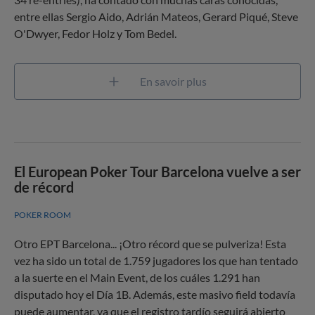
entre ellas Sergio Aido, Adrián Mateos, Gerard Piqué, Steve
O'Dwyer, Fedor Holz y Tom Bedel.
En savoir plus
El European Poker Tour Barcelona vuelve a ser
de récord
POKER ROOM
Otro EPT Barcelona... ¡Otro récord que se pulveriza! Esta
vez ha sido un total de 1.759 jugadores los que han tentado
a la suerte en el Main Event, de los cuáles 1.291 han
disputado hoy el Día 1B. Además, este masivo field todavía
puede aumentar, ya que el registro tardío seguirá abierto