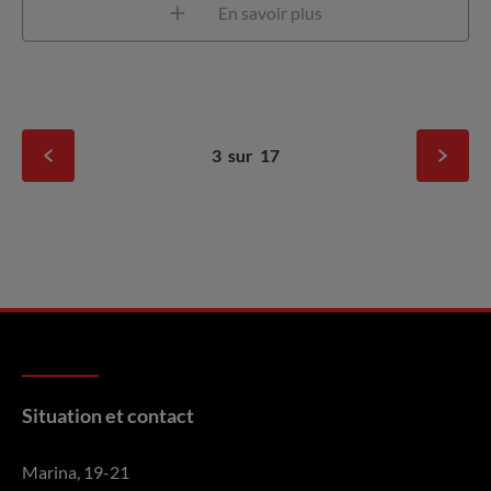
En savoir plus
3
sur
17
Situation et contact
Marina, 19-21