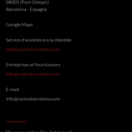
08005 (Port Olímpic)
Barcelona - Espagne
Google Maps
Service d'assistance à la clientèle
info@casinobarcelona.com
Entreprises et fournisseurs
info@casinobarcelona.com
E-mail
info@casinobarcelona.com