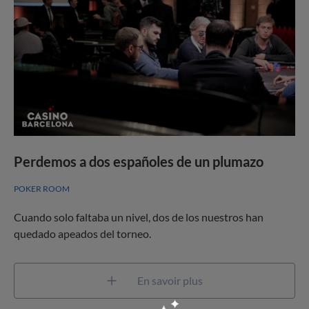
Perdemos a dos españoles de un plumazo
POKER ROOM
Cuando solo faltaba un nivel, dos de los nuestros han
quedado apeados del torneo.
En savoir plus