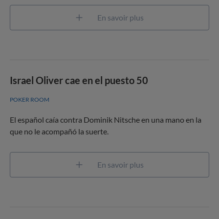
En savoir plus
Israel Oliver cae en el puesto 50
POKER ROOM
El español caía contra Dominik Nitsche en una mano en la
que no le acompañó la suerte.
En savoir plus