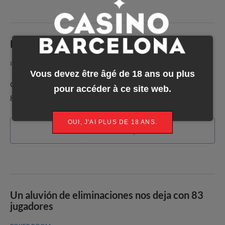
En en juego la ficha de ¡5 millones!
POKER ROOM
Vous devez être âgé de 18 ans ou plus
Quedan solo 75 jugadores y los stacks empiezan a ser tan
pour accéder à ce site web.
grandes que hay que aligerar el número de fichas.
OUI, J'AI PLUS DE 18 ANS.
En savoir plus
Un aluvión de eliminaciones nos deja con 83
jugadores