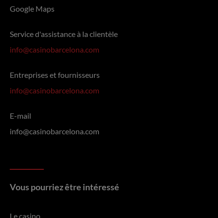
Google Maps
Service d'assistance à la clientèle
info@casinobarcelona.com
Entreprises et fournisseurs
info@casinobarcelona.com
E-mail
info@casinobarcelona.com
Vous pourriez être intéressé
Le casino