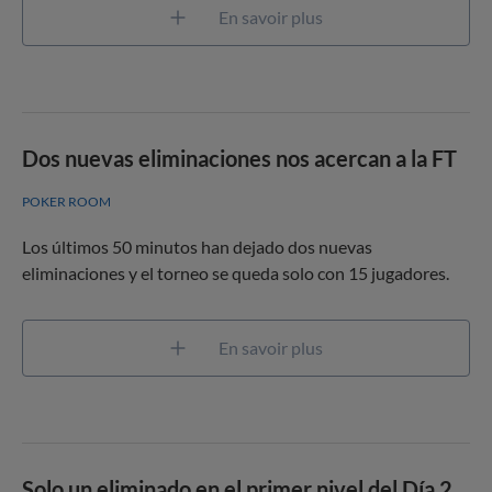
En savoir plus
Dos nuevas eliminaciones nos acercan a la FT
POKER ROOM
Los últimos 50 minutos han dejado dos nuevas
eliminaciones y el torneo se queda solo con 15 jugadores.
En savoir plus
Solo un eliminado en el primer nivel del Día 2