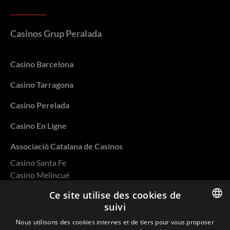
Casinos Grup Peralada
Casino Barcelona
Casino Tarragona
Casino Perelada
Casino En Ligne
Associació Catalana de Casinos
Casino Santa Fe
Casino Melincué
Casino Salto
Ce site utilise des cookies de
Casino Rivera
suivi
Casino Ovalle
ENGLISH
Nous utilisons des cookies internes et de tiers pour vous proposer