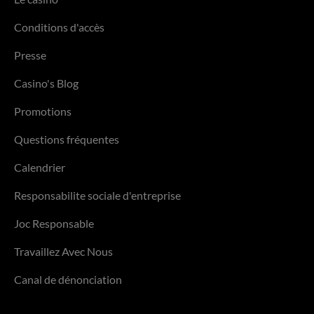
Conditions d'accès
Presse
Casino's Blog
Promotions
Questions fréquentes
Calendrier
Responsabilite sociale d'entreprise
Joc Responsable
Travaillez Avec Nous
Canal de dénonciation