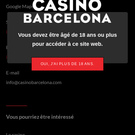
Google Maps
Service d'assistance à la clientèle
info@casinobarcelona.com
Vous devez être âgé de 18 ans ou plus
pour accéder à ce site web.
Entreprises et fournisseurs
info@casinobarcelona.com
OUI, J'AI PLUS DE 18 ANS.
E-mail
info@casinobarcelona.com
Vous pourriez être intéressé
Le casino