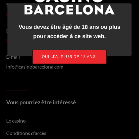
Service d'assistance à la clientèle
info@casinobarcelona.com
Vous devez être âgé de 18 ans ou plus
Entreprises et fournisseurs
pour accéder à ce site web.
info@casinobarcelona.com
E-mail
OUI, J'AI PLUS DE 18 ANS.
info@casinobarcelona.com
Vous pourriez être intéressé
Le casino
Conditions d'accès