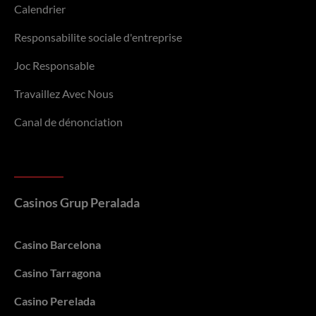
Calendrier
Responsabilite sociale d'entreprise
Joc Responsable
Travaillez Avec Nous
Canal de dénonciation
Casinos Grup Peralada
Casino Barcelona
Casino Tarragona
Casino Perelada