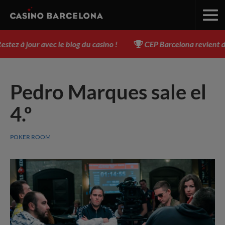
ez à jour avec le blog du casino !
CEP Barcelona revient du 
Pedro Marques sale el
4.º
POKER ROOM