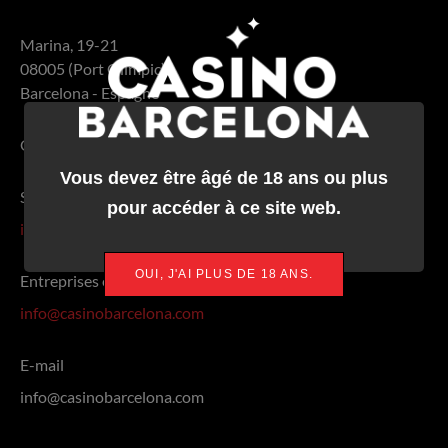
Marina, 19-21
08005 (Port Olímpic)
Barcelona - Espagne
Google Maps
Vous devez être âgé de 18 ans ou plus
Service d'assistance à la clientèle
pour accéder à ce site web.
info@casinobarcelona.com
OUI, J'AI PLUS DE 18 ANS.
Entreprises et fournisseurs
info@casinobarcelona.com
E-mail
info@casinobarcelona.com