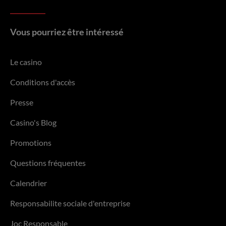
Vous pourriez être intéressé
Le casino
Conditions d'accès
Presse
Casino's Blog
Promotions
Questions fréquentes
Calendrier
Responsabilite sociale d'entreprise
Joc Responsable