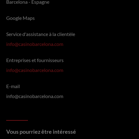
Barcelona - Espagne
Google Maps
Service d'assistance à la clientèle
info@casinobarcelona.com
Entreprises et fournisseurs
info@casinobarcelona.com
E-mail
info@casinobarcelona.com
Vous pourriez être intéressé