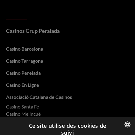
Casinos Grup Peralada
Casino Barcelona
Casino Tarragona
Casino Perelada
Casino En Ligne
Associació Catalana de Casinos
Casino Santa Fe
Casino Melincué
Casino Salto
Ce site utilise des cookies de
Casino Rivera
suivi