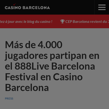
 jour avec le blog du casino !
CEP Barcelona revient du 3 a
Más de 4.000
jugadores partipan en
el 888Live Barcelona
Festival en Casino
Barcelona
PRESS