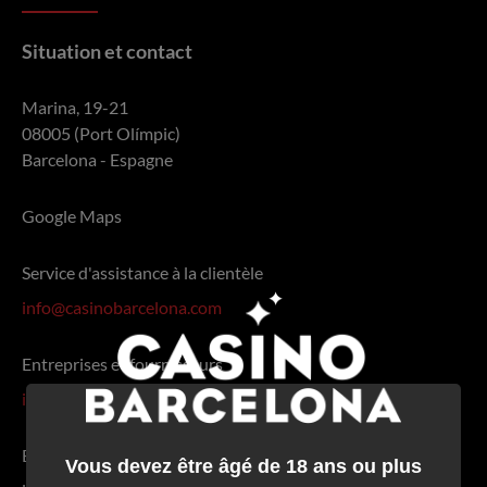
Situation et contact
Marina, 19-21
08005 (Port Olímpic)
Barcelona - Espagne
Google Maps
Service d'assistance à la clientèle
info@casinobarcelona.com
Entreprises et fournisseurs
info@casinobarcelona.com
E-mail
Vous devez être âgé de 18 ans ou plus