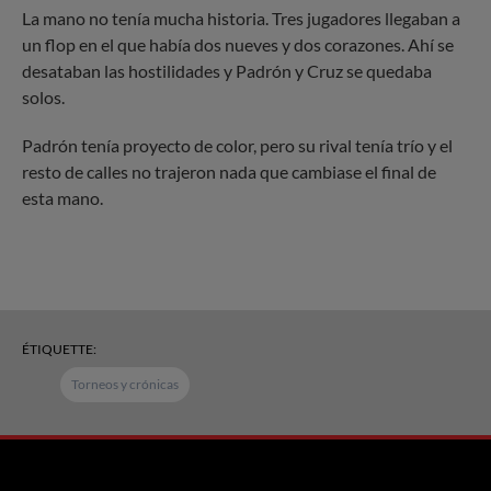
La mano no tenía mucha historia. Tres jugadores llegaban a
un flop en el que había dos nueves y dos corazones. Ahí se
desataban las hostilidades y Padrón y Cruz se quedaba
solos.
Padrón tenía proyecto de color, pero su rival tenía trío y el
resto de calles no trajeron nada que cambiase el final de
esta mano.
ÉTIQUETTE:
Torneos y crónicas