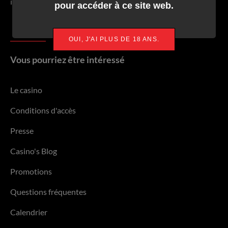
info@casinobarcelona.com
pour accéder à ce site web.
OUI, J'AI PLUS DE 18 ANS.
Vous pourriez être intéressé
Le casino
Conditions d'accès
Presse
Casino's Blog
Promotions
Questions fréquentes
Calendrier