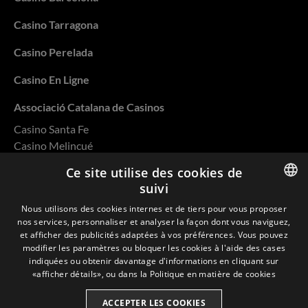
Casino Tarragona
Casino Perelada
Casino En Ligne
Associació Catalana de Casinos
Casino Santa Fe
Casino Melincué
Casino Salto
Ce site utilise des cookies de
Casino Rivera
suivi
Casino Ovalle
ENGLISH
Nous utilisons des cookies internes et de tiers pour vous proposer
nos services, personnaliser et analyser la façon dont vous naviguez,
SPANISH
et afficher des publicités adaptées à vos préférences. Vous pouvez
modifier les paramètres ou bloquer les cookies à l'aide des cases
CATALAN
indiquées ou obtenir davantage d'informations en cliquant sur
Politique de confidentialité
«afficher détails», ou dans la
Politique en matière de cookies
FRENCH
Cookies
ACCEPTER LES COOKIES