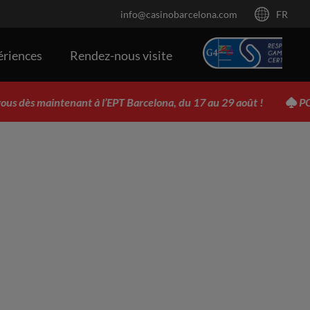
info@casinobarcelona.com
FR
ériences
Rendez-nous visite
dès maintenant à l’EPT Barcelona, du 17 au 29 août !
POKER 