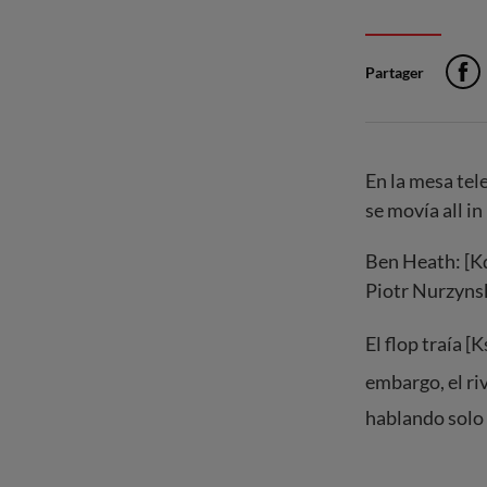
Partager
En la mesa tel
se movía all i
Ben Heath: [K
Piotr Nurzynsk
El flop traía 
embargo, el ri
hablando solo 