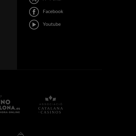
Facebook
Youtube