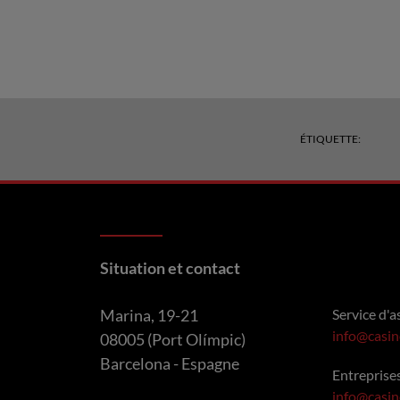
ÉTIQUETTE:
Situation et contact
Marina, 19-21
Service d'a
info@casi
08005 (Port Olímpic)
Barcelona - Espagne
Entreprises
info@casi