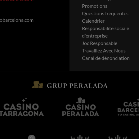
Promotions
Questions fréquentes
nobarcelona.com
Calendrier
Responsabilite sociale
d'entreprise
Joc Responsable
Travaillez Avec Nous
Canal de dénonciation