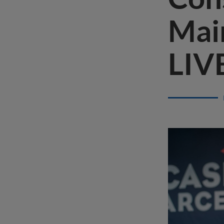
Mai
LIV