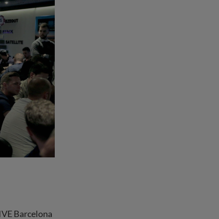
LIVE Barcelona