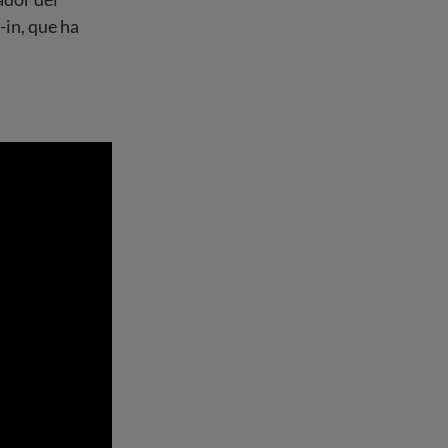
-in, que ha