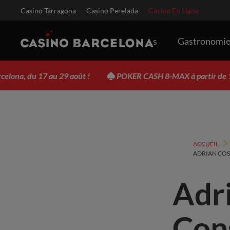
Casino Tarragona
Casino Perelada
Casino En Ligne
Événements
Gastronomi
7 au 29 août !
POKER CASH 8-MAX à partir de 1/3 Hold'em
ACCUEIL
ADRIAN COS
Adr
Con