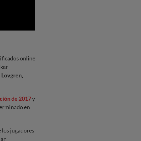
ificados online
oker
a Lovgren,
ción de 2017
y
 terminado en
e los jugadores
han