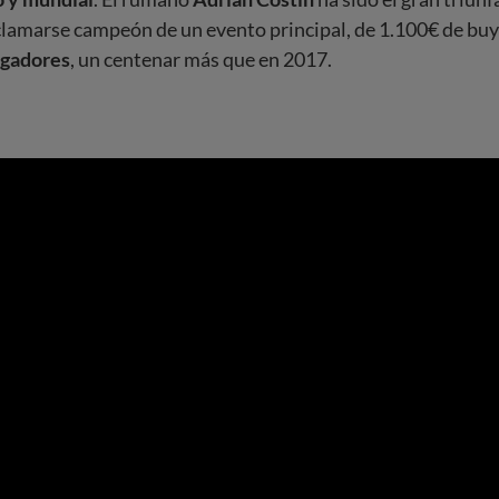
oclamarse campeón de un evento principal, de 1.100€ de buy
ugadores
, un centenar más que en 2017.