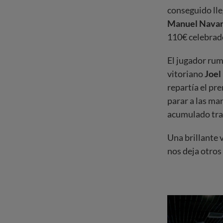
conseguido lle
Manuel Navarr
110€ celebrado
El jugador rum
vitoriano
Joel 
repartía el pre
parar a las ma
acumulado tras
Una brillante 
nos deja otros