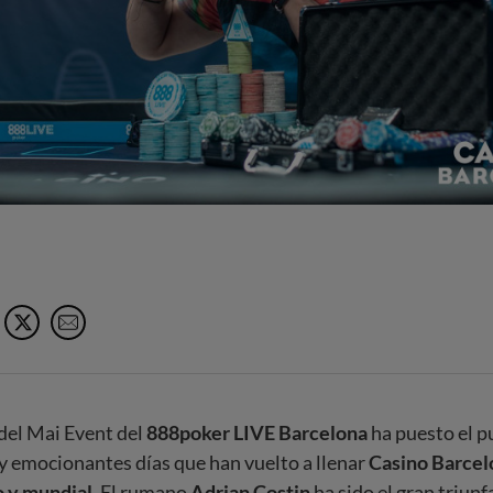
Facebook
X
e-Mail
del Mai Event del
888poker LIVE Barcelona
ha puesto el pu
y emocionantes días que han vuelto a llenar
Casino Barce
 y mundial
. El rumano
Adrian Costin
ha sido el gran triunf