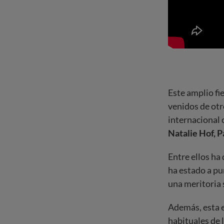
Este amplio fi
venidos de otr
internacional
Natalie Hof, P
Entre ellos ha
ha estado a pu
una meritoria 
Además, esta e
habituales de 