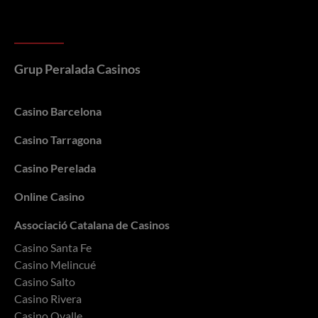
Grup Peralada Casinos
Casino Barcelona
Casino Tarragona
Casino Perelada
Online Casino
Associació Catalana de Casinos
Casino Santa Fe
Casino Melincué
Casino Salto
Casino Rivera
Casino Ovalle