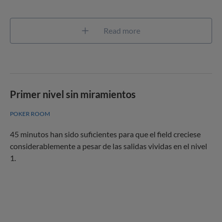
Read more
Primer nivel sin miramientos
POKER ROOM
45 minutos han sido suficientes para que el field creciese
considerablemente a pesar de las salidas vividas en el nivel
1.