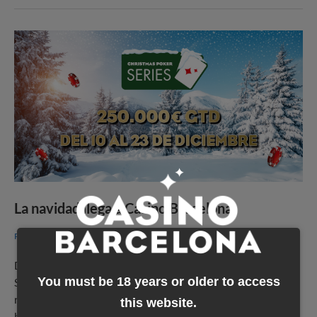
La navidad llega a Casino Barcelona
POKER ROOM
Del 10 al 23 de diciembre, vuelven las Christmas Poker
You must be 18 years or older to access
Series a Casino Barcelona con 250.000€ garantizados
repartidos en un calendario de eventos para todos los
this website.
bolsillos.