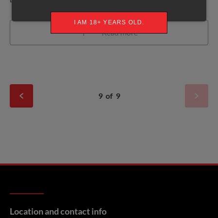
I AM 18+ YEARS OLD.
Read more
9
of
9
Location and contact info