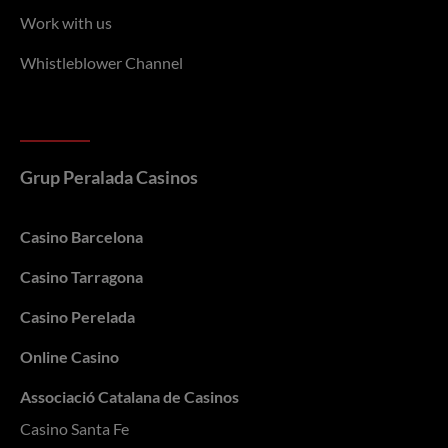
Work with us
Whistleblower Channel
Grup Peralada Casinos
Casino Barcelona
Casino Tarragona
Casino Perelada
Online Casino
Associació Catalana de Casinos
Casino Santa Fe