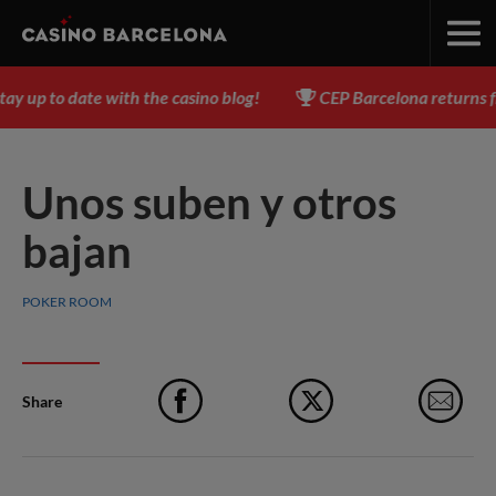
 up to date with the casino blog!
CEP Barcelona returns fro
Unos suben y otros
bajan
POKER ROOM
Share
Facebook
X
e-M