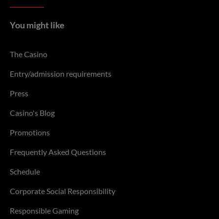
You might like
The Casino
Entry/admission requirements
Press
Casino's Blog
Promotions
Frequently Asked Questions
Schedule
Corporate Social Responsibility
Responsible Gaming