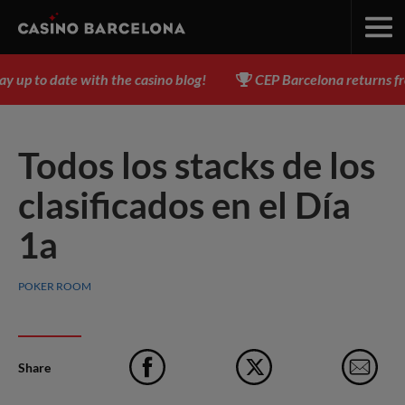
up to date with the casino blog!
CEP Barcelona returns from
Todos los stacks de los
clasificados en el Día
1a
POKER ROOM
Share
Facebook
X
e-M