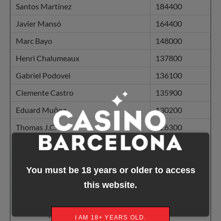
Santos Martínez
184400
Javier Mansó
164400
Marc Bayo
148000
Henri Chalumeaux
137800
Gabriel Podovei
136100
Clemente Castro
135900
Eduard Muñoz
130200
Thomas J.C.
126300
Benazzi Angelo
120000
Alex Corbalán Florido
112300
You must be 18 years or older to access
J. Robert Ferret
111900
this website.
Ramon Romero
106500
Petru Prepelita
104800
I AM 18+ YEARS OLD.