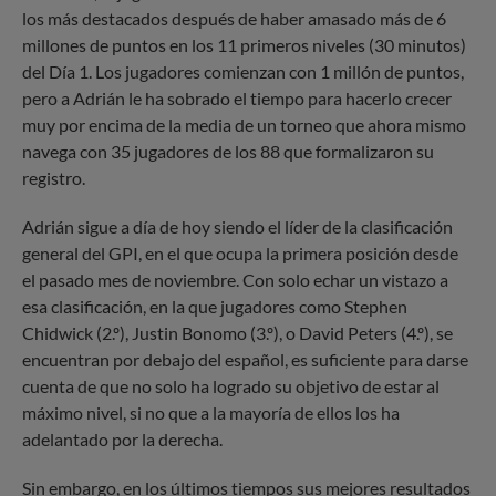
los más destacados después de haber amasado más de 6
millones de puntos en los 11 primeros niveles (30 minutos)
del Día 1. Los jugadores comienzan con 1 millón de puntos,
pero a Adrián le ha sobrado el tiempo para hacerlo crecer
muy por encima de la media de un torneo que ahora mismo
navega con 35 jugadores de los 88 que formalizaron su
registro.
Adrián sigue a día de hoy siendo el líder de la clasificación
general del GPI, en el que ocupa la primera posición desde
el pasado mes de noviembre. Con solo echar un vistazo a
esa clasificación, en la que jugadores como Stephen
Chidwick (2.º), Justin Bonomo (3.º), o David Peters (4.º), se
encuentran por debajo del español, es suficiente para darse
cuenta de que no solo ha logrado su objetivo de estar al
máximo nivel, si no que a la mayoría de ellos los ha
adelantado por la derecha.
Sin embargo, en los últimos tiempos sus mejores resultados