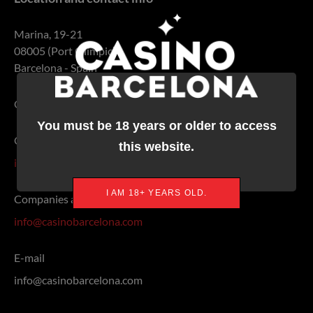
Marina, 19-21
08005 (Port Olímpic)
Barcelona - Spain
Google Maps
You must be 18 years or older to access
Customer Service
this website.
info@casinobarcelona.com
I AM 18+ YEARS OLD.
Companies and suppliers
info@casinobarcelona.com
E-mail
info@casinobarcelona.com