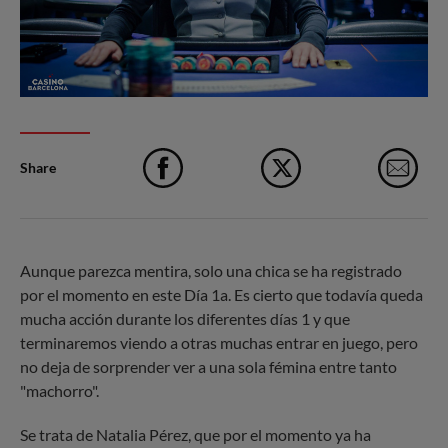
Share
Facebook
X
e-M
Aunque parezca mentira, solo una chica se ha registrado
por el momento en este Día 1a. Es cierto que todavía queda
mucha acción durante los diferentes días 1 y que
terminaremos viendo a otras muchas entrar en juego, pero
no deja de sorprender ver a una sola fémina entre tanto
"machorro".
Se trata de Natalia Pérez, que por el momento ya ha