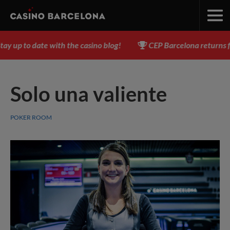
 up to date with the casino blog!
CEP Barcelona returns from
Solo una valiente
POKER ROOM