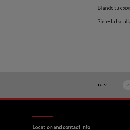
Blande tu espa
Sigue la batal
TAGS:
To
Location and contact info