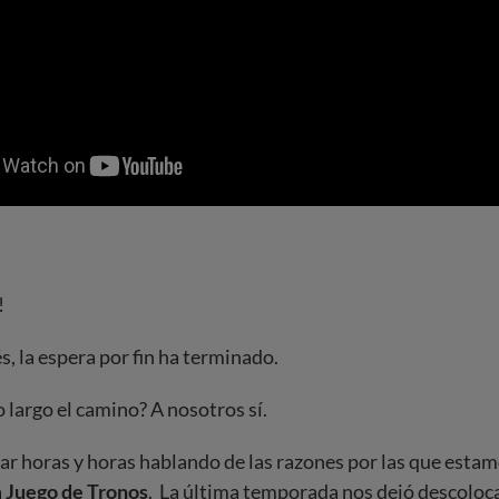
!
, la espera por fin ha terminado.
o largo el camino? A nosotros sí.
r horas y horas hablando de las razones por las que esta
a
Juego de Tronos
. La última temporada nos dejó descoloc