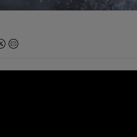
acebook
X
e-Mail