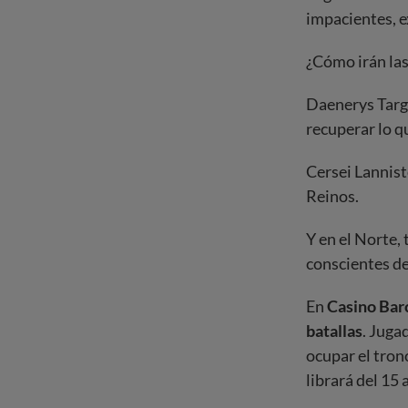
impacientes, 
¿Cómo irán las
Daenerys Targa
recuperar lo q
Cersei Lannist
Reinos.
Y en el Norte,
conscientes de
En
Casino Bar
batallas
. Juga
ocupar el tron
librará del 15 