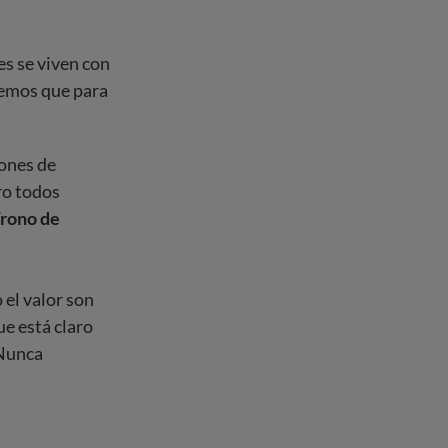
es se viven con
bemos que para
gones de
ro todos
rono de
 el valor son
ue está claro
¡Nunca