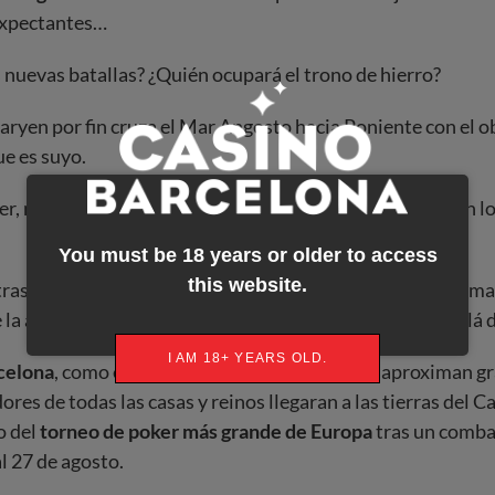
expectantes…
 nuevas batallas? ¿Quién ocupará el trono de hierro?
ryen por fin cruza el Mar Angosto hacia Poniente con el o
ue es suyo.
er, más sola que nunca, sigue imponiendo su mandato en lo
You must be 18 years or older to access
this website.
 tras la llegada del invierno, John Snow y Sansa Stark perm
 la amenaza que se aproxima más allá del Muro y más allá d
I AM 18+ YEARS OLD.
celona
, como en Juego de Tronos, también se aproximan g
dores de todas las casas y reinos llegaran a las tierras del C
o del
torneo de poker más grande de Europa
tras un comba
al 27 de agosto.