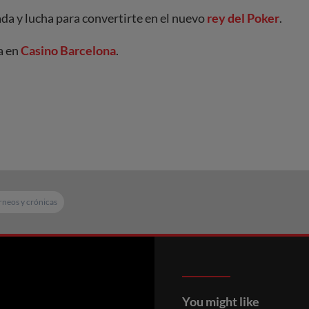
da y lucha para convertirte en el nuevo
rey del Poker
.
la en
Casino Barcelona
.
rneos y crónicas
You might like