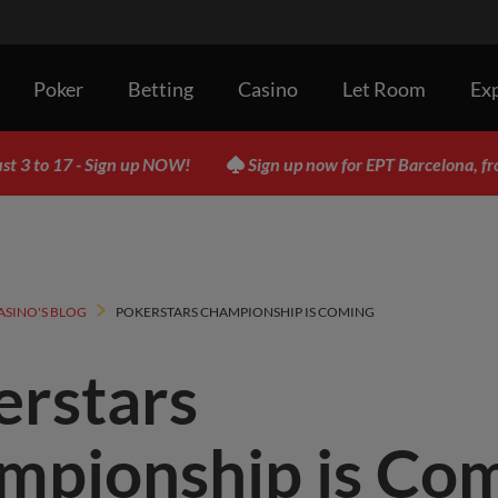
Poker
Betting
Casino
Let Room
Ex
7 - Sign up NOW!
Sign up now for EPT Barcelona, from Augus
ASINO'S BLOG
POKERSTARS CHAMPIONSHIP IS COMING
erstars
mpionship is Co