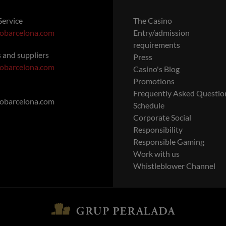
ervice
The Casino
nobarcelona.com
Entry/admission
requirements
and suppliers
Press
nobarcelona.com
Casino's Blog
Promotions
Frequently Asked Questio
nobarcelona.com
Schedule
Corporate Social
Responsibility
Responsible Gaming
Work with us
Whistleblower Channel