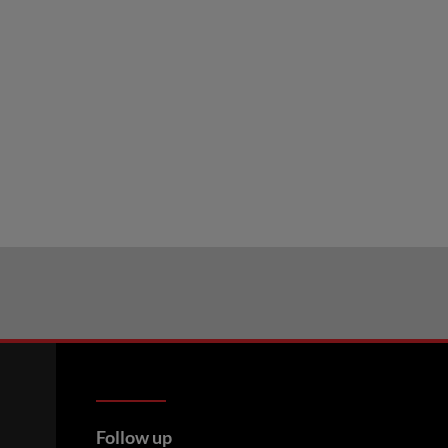
Follow up