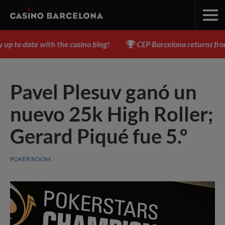
 to date with the casino blog!
CEP Barcelona returns from A
Pavel Plesuv ganó un
nuevo 25k High Roller;
Gerard Piqué fue 5.º
POKER ROOM