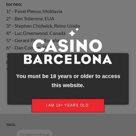
torneo:
1.º - Pavel Plesuv, Moldavia
2.º - Ben Tollerene, EUA
3.º - Stephen Chidwick, Reino Unido
4.º - Luc Greenwood, Canadá
5.º - Gerard Piqué, España
6.º - Dan Colman, EUA
7.º - Christoph Vogelsang, Alemania
8.º - Mustapha Kanit, Italia
9.º - Marcelo Bonanata, Argentina
You must be 18 years or older to access
this website.
I AM 18+ YEARS OLD.
TAGS:
Torneos y crónicas