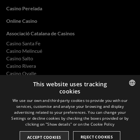
Casino Perelada
Online Casino
Associació Catalana de Casinos
Casino Santa Fe
Casino Melincué
Casino Salto
Casino Rivera
Casino Ovalle
This website uses tracking
cookies
ENGLISH
We use our own and third-party cookies to provide you with our
Privacy Policy
services, customise and analyse your browsing and display
SPANISH
advertising related to your preferences. You can change your
Cookies
Settings or decline cookies by checking the boxes provided or by
CATALAN
clicking on "Show details" or on the
Cookie Policy
Environmental and Quality Policy
FRENCH
REJECT COOKIES
ACCEPT COOKIES