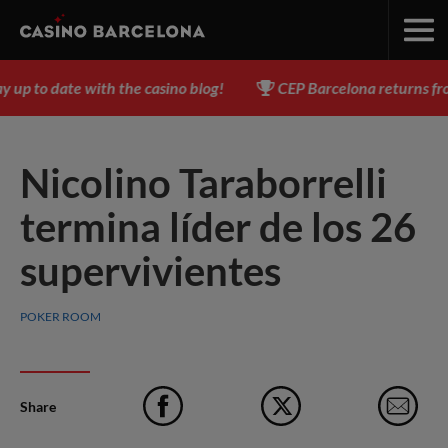
p to date with the casino blog!
CEP Barcelona returns from 
Nicolino Taraborrelli
termina líder de los 26
supervivientes
POKER ROOM
Share
Facebook
X
e-M