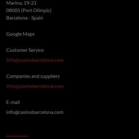
Marina, 19-21
08005 (Port Olímpic)
BAYO MONLLAO,MARC
156.000
Barcelona - Spain
Google Maps
Customer Service
info@casinobarcelona.com
Companies and suppliers
info@casinobarcelona.com
E-mail
info@casinobarcelona.com