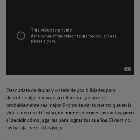
Desnúdate de dudas y vístete de posibilidades para
descubrir algo nuevo, algo diferente, y algo que
probablemente sea mejor. Pronto te darás cuenta que en la
vida, como en el Casino,
no puedes escoger las cartas, pero
sí decidir cómo jugarlas para lograr tus sueños
. El destino
las baraja, pero tú las juegas.