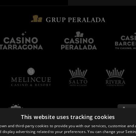
This website uses tracking cookies
own and third-party cookies to provide you with our services, customise and 
 display advertising related to your preferences. You can change your Settin