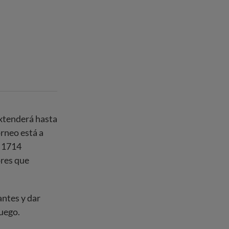
extenderá hasta
orneo está a
n 1714
ores que
antes y dar
juego.