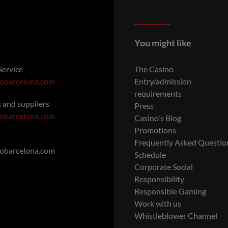
You might like
ervice
The Casino
nobarcelona.com
Entry/admission
requirements
and suppliers
Press
nobarcelona.com
Casino's Blog
Promotions
Frequently Asked Questio
nobarcelona.com
Schedule
Corporate Social
Responsibility
Responsible Gaming
Work with us
Whistleblower Channel