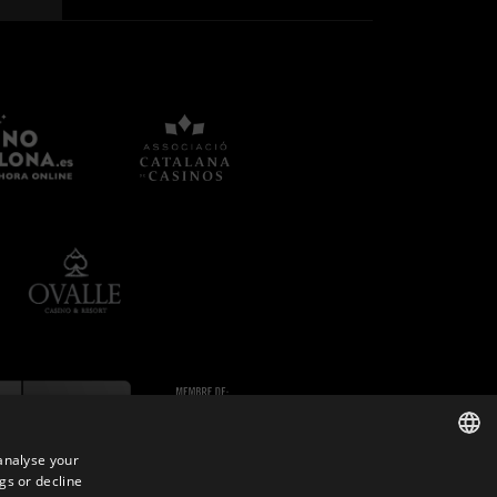
analyse your
gs or decline
ENGLISH