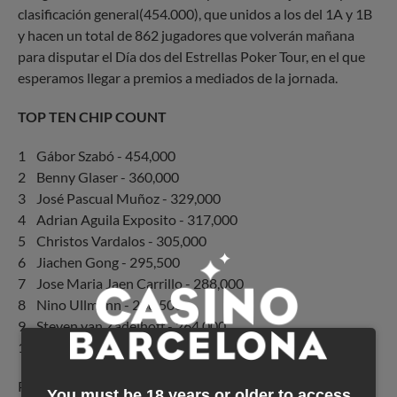
clasificación general(454.000), que unidos a los del 1A y 1B
y hacen un total de 862 jugadores que volverán mañana
para disputar el Día dos del Estrellas Poker Tour, en el que
esperamos llegar a premios a mediados de la jornada.
TOP TEN CHIP COUNT
1 Gábor Szabó - 454,000
2 Benny Glaser - 360,000
3 José Pascual Muñoz - 329,000
4 Adrian Aguila Exposito - 317,000
5 Christos Vardalos - 305,000
6 Jiachen Gong - 295,500
7 Jose Maria Jaen Carrillo - 288,000
8 Nino Ullmann - 286,500
9 Steven van Zadelhoff - 264,000
10 Israel Lao Cristino - 258,500
Por hoy nos despedimos, en un día memorable para el
You must be 18 years or older to access