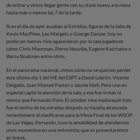
de entrar y vimos llegar gente con su stack nuevo a la mesa
hasta más o menos las 7 de la tarde.
Si en el día de ayer acudían al Estrellas, figuras de la talla de
Kevin MacPhee, Leo Margets o Goerge Danzer, hoy no
podía ser menos. Hoy aparecieron por la sala jugadores
cómo Chris Moorman, Pierre Neuville, Eugene Katchalov o
Barny Boatman entre otros.
En el panorama nacional, vimos cómo no se querían perder
este último día 1 del ME del ESPT a David Lebrón, Vicente
Delgado, Juan Manuel Pastor o Jaume Niell. Pero uno en
especial captó la atención de la sala, y ese fue ni más ni
menos que Fernando Pons. El october nine mallorquín hizo
fue el centro de las miradas después su hazaña alcanzada
recientement al clasificarse para la Mesa Final de las WSOP
de Las Vegas. Fernando, tuvo la amabilidad de atendernos
unos momentos en una entrevista, que os presentaremos
en breve.