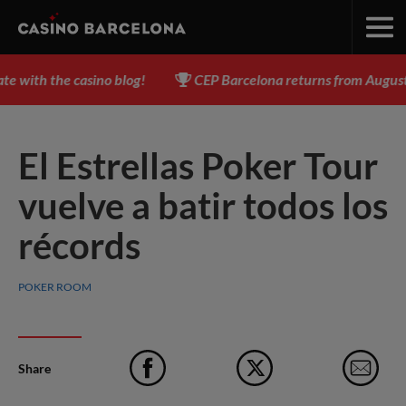
 casino blog!
CEP Barcelona returns from August 3 to 17 -
El Estrellas Poker Tour
vuelve a batir todos los
récords
POKER ROOM
Share
Facebook
X
e-M