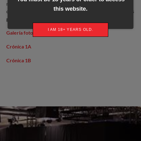
mundo del poker, batiendo otro récord de participación y
this website.
consolidándose un año más como el
torneo Freezeout más
grande del mundo de los celebrados fuera de Vegas.
I AM 18+ YEARS OLD.
Galería fotográfica 1C
Crónica 1A
Crónica 1B