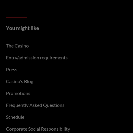
You might like
The Casino
Entry/admission requirements
Press
Casino's Blog
Promotions
Frequently Asked Questions
Schedule
Corporate Social Responsibility