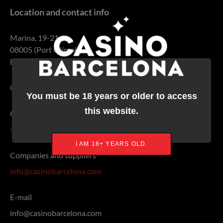
Location and contact info
Marina, 19-21
08005 (Port Olímpic)
Barcelona - Spain
Google Maps
You must be 18 years or older to access
this website.
Customer Service
info@casinobarcelona.com
I AM 18+ YEARS OLD.
Companies and suppliers
info@casinobarcelona.com
E-mail
info@casinobarcelona.com