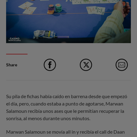
Share
Facebook
X
e-M
Su pila de fichas había caído en barrena desde que empezó
el día, pero, cuando estaba a punto de agotarse, Marwan
Salamoun recibía unos ases que le permitían recuperar la
sonrisa, al menos durante unos minutos.
Marwan Salamoun se movía all in y recibía el call de Daan