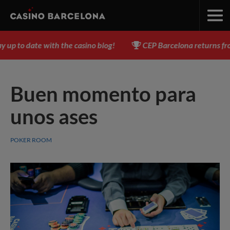
p to date with the casino blog!
CEP Barcelona returns from 
Buen momento para
unos ases
POKER ROOM