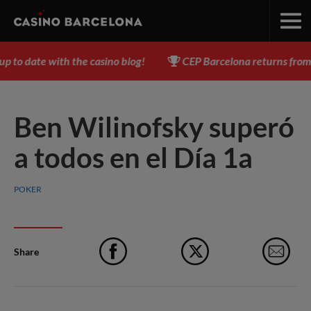
o date with the casino blog!
CEP Barcelona returns from Aug
Ben Wilinofsky superó
a todos en el Día 1a
POKER
Share
Facebook
X
e-M