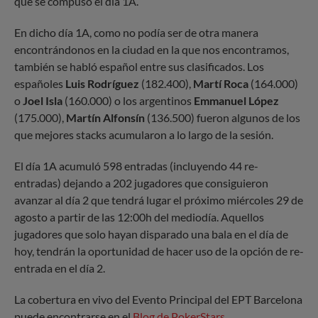
que se compuso el día 1A.
En dicho día 1A, como no podía ser de otra manera
encontrándonos en la ciudad en la que nos encontramos,
también se habló español entre sus clasificados. Los
españoles
Luis Rodríguez
(182.400),
Martí Roca
(164.000)
o
Joel Isla
(160.000) o los argentinos
Emmanuel López
(175.000),
Martín Alfonsín
(136.500) fueron algunos de los
que mejores stacks acumularon a lo largo de la sesión.
El día 1A acumuló 598 entradas (incluyendo 44 re-
entradas) dejando a 202 jugadores que consiguieron
avanzar al día 2 que tendrá lugar el próximo miércoles 29 de
agosto a partir de las 12:00h del mediodía. Aquellos
jugadores que solo hayan disparado una bala en el día de
hoy, tendrán la oportunidad de hacer uso de la opción de re-
entrada en el día 2.
La cobertura en vivo del Evento Principal del EPT Barcelona
puede encontrarse en el
Blog de PokerStars
.