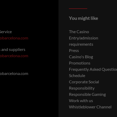
You might like
ervice
The Casino
nobarcelona.com
Entry/admission
requirements
and suppliers
Press
nobarcelona.com
Casino's Blog
Promotions
Frequently Asked Questio
nobarcelona.com
Schedule
Corporate Social
Responsibility
Responsible Gaming
Work with us
Whistleblower Channel