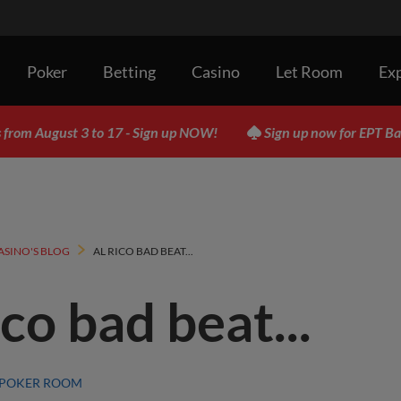
Poker
Betting
Casino
Let Room
Ex
 August 3 to 17 - Sign up NOW!
Sign up now for EPT Barcelo
ASINO'S BLOG
AL RICO BAD BEAT...
ico bad beat...
POKER ROOM