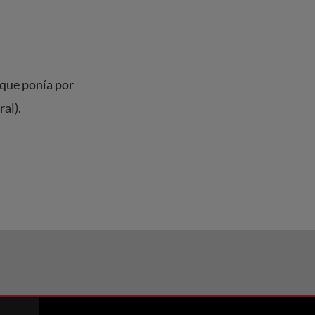
que ponía por
al).