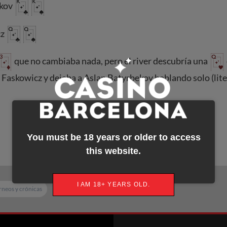
ekov
cz
que no cambiaba nada, pero el river descubría una
l Faskowicz y dejaba a Aslan Batyrbekov hablando solo (liter
You must be 18 years or older to access
this website.
I AM 18+ YEARS OLD.
rneos y crónicas