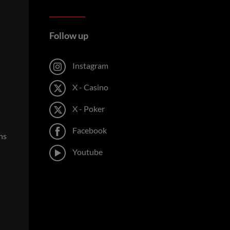
Follow up
Instagram
X - Casino
X - Poker
Facebook
ns
Youtube