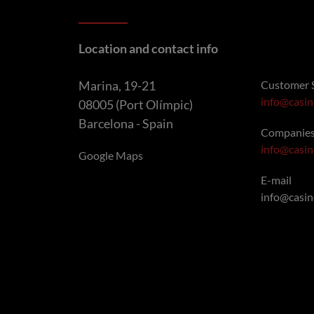
Location and contact info
Marina, 19-21
Customer S
info@casi
08005 (Port Olímpic)
Barcelona - Spain
Companies 
info@casi
Google Maps
E-mail
info@casi