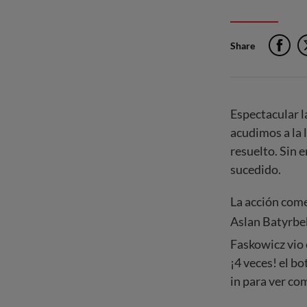
Share
F
Espectacular l
acudimos a la 
resuelto. Sin 
sucedido.
La acción come
Aslan Batyrbek
Faskowicz vio 
¡4 veces! el b
in para ver co