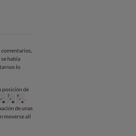
s comentarios,
 se había
tarnos lo
n posición de
.
nuación de unas
en moverse all