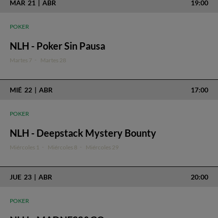
MAR
21
ABR
19:00
POKER
NLH - Poker Sin Pausa
Martes 7
Martes 28
MIÉ
22
ABR
17:00
POKER
NLH - Deepstack Mystery Bounty
Miércoles 1
Miércoles 8
Miércoles 29
JUE
23
ABR
20:00
POKER