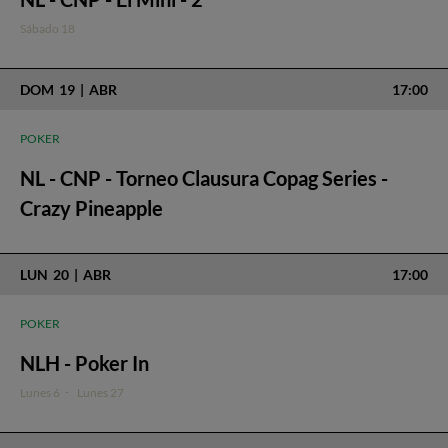
Sábado 18
DOM
19
ABR
17:00
POKER
NL - CNP - Torneo Clausura Copag Series -
Crazy Pineapple
LUN
20
ABR
17:00
POKER
NLH - Poker In
Lunes 6
Lunes 27