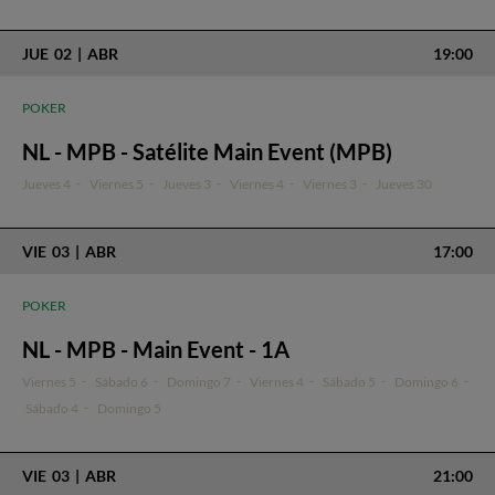
JUE
02
ABR
19:00
POKER
NL - MPB - Satélite Main Event (MPB)
Jueves 4
Viernes 5
Jueves 3
Viernes 4
Viernes 3
Jueves 30
VIE
03
ABR
17:00
POKER
NL - MPB - Main Event - 1A
Viernes 5
Sábado 6
Domingo 7
Viernes 4
Sábado 5
Domingo 6
Sábado 4
Domingo 5
VIE
03
ABR
21:00