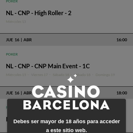
POKER
NL - CNP - High Roller - 2
Miércoles 15
JUE
16
ABR
16:00
POKER
NL - CNP - CNP Main Event - 1C
Miércoles 15
Viernes 17
Sábado 18
Sábado 18
Domingo 19
JUE
16
ABR
18:00
POKER
NL - CNP - Winamax Mystery
Debes ser mayor de 18 años para acceder
a este sitio web.