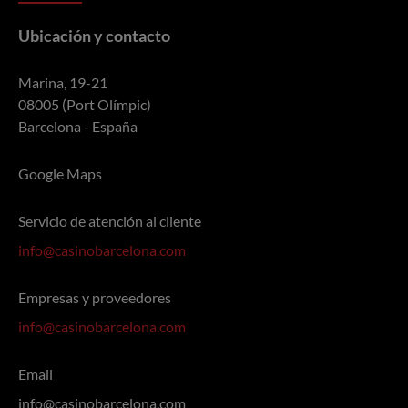
Ubicación y contacto
Marina, 19-21
08005 (Port Olímpic)
Barcelona - España
Google Maps
Servicio de atención al cliente
info@casinobarcelona.com
Empresas y proveedores
info@casinobarcelona.com
Email
info@casinobarcelona.com