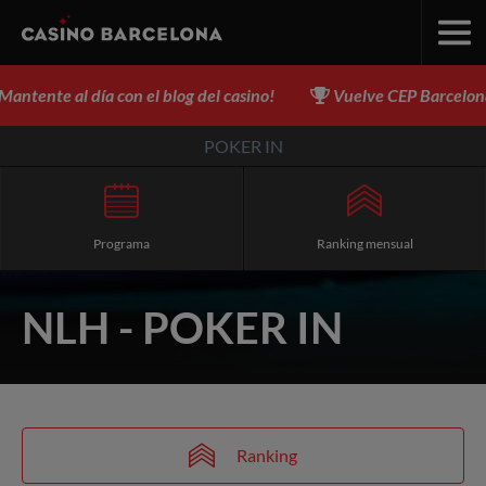
tente al día con el blog del casino!
Vuelve CEP Barcelona, de
POKER IN
Programa
Ranking mensual
NLH - POKER IN
Ranking