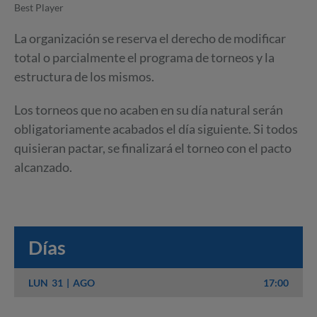
Best Player
La organización se reserva el derecho de modificar
total o parcialmente el programa de torneos y la
estructura de los mismos.
Los torneos que no acaben en su día natural serán
obligatoriamente acabados el día siguiente. Si todos
quisieran pactar, se finalizará el torneo con el pacto
alcanzado.
Días
LUN
31
AGO
17:00