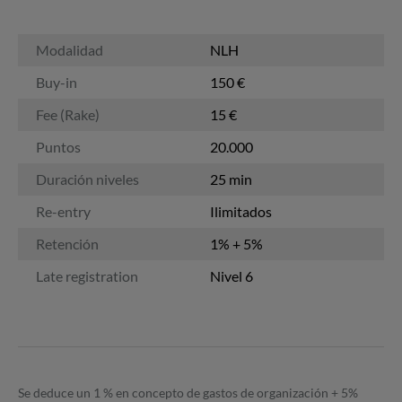
Modalidad
NLH
Buy-in
150 €
Fee (Rake)
15 €
Puntos
20.000
Duración niveles
25 min
Re-entry
Ilimitados
Retención
1% + 5%
Late registration
Nivel 6
Se deduce un 1 % en concepto de gastos de organización + 5%