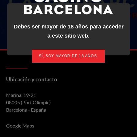
Debes ser mayor de 18 años para acceder
a este sitio web.
SÍ, SOY MAYOR DE 18 AÑOS.
Ubicación y contacto
Marina, 19-21
08005 (Port Olímpic)
Barcelona - España
Google Maps