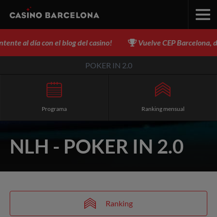
te al día con el blog del casino!
Vuelve CEP Barcelona, del 3 
POKER IN 2.0
Programa
Ranking mensual
NLH - POKER IN 2.0
Ranking