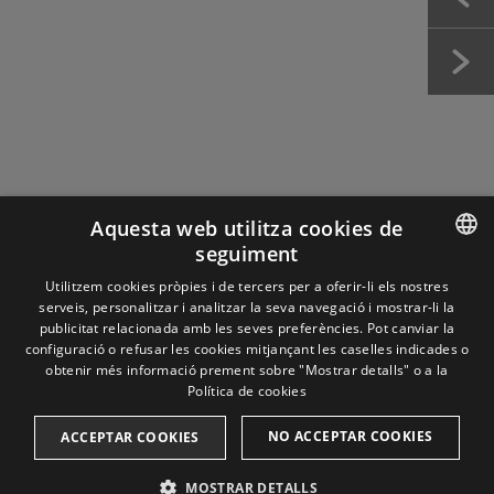
Aquesta web utilitza cookies de
seguiment
ENGLISH
Utilitzem cookies pròpies i de tercers per a oferir-li els nostres
serveis, personalitzar i analitzar la seva navegació i mostrar-li la
SPANISH
publicitat relacionada amb les seves preferències. Pot canviar la
configuració o refusar les cookies mitjançant les caselles indicades o
CATALAN
obtenir més informació prement sobre "Mostrar detalls" o a la
Política de cookies
FRENCH
NO ACCEPTAR COOKIES
ACCEPTAR COOKIES
MOSTRAR DETALLS