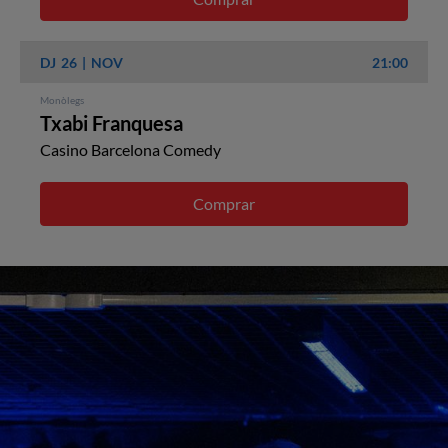
DJ
26
NOV
21:00
Monòlegs
Txabi Franquesa
Casino Barcelona Comedy
Comprar