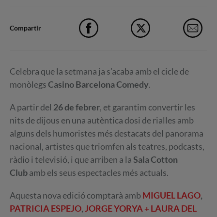
Compartir
Facebook
X
e-
Celebra que la setmana ja s’acaba amb el cicle de
monòlegs
Casino Barcelona Comedy
.
A partir del
26 de febrer
, et garantim convertir les
nits de dijous en una autèntica dosi de rialles amb
alguns dels humoristes més destacats del panorama
nacional, artistes que triomfen als teatres, podcasts,
ràdio i televisió, i que arriben a la
Sala Cotton
Club
amb els seus espectacles més actuals.
Aquesta nova edició comptarà amb
MIGUEL LAGO
,
PATRICIA ESPEJO
,
JORGE YORYA + LAURA DEL