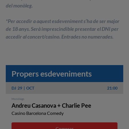
del
monòleg
.
*
Per accedir a aquest esdeveniment s’ha de ser major
de 18 anys. Serà imprescindible presentar el DNI per
accedir al concert/casino. Entrades no numerades.
Propers esdeveniments
DJ
29
OCT
21:00
Monòlegs
Andreu Casanova + Charlie Pee
Casino Barcelona Comedy
Comprar