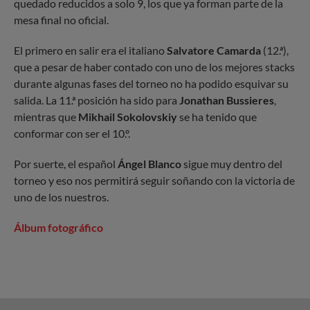
quedado reducidos a solo 9, los que ya forman parte de la
mesa final no oficial.
El primero en salir era el italiano
Salvatore Camarda
(12.ª),
que a pesar de haber contado con uno de los mejores stacks
durante algunas fases del torneo no ha podido esquivar su
salida. La 11.ª posición ha sido para
Jonathan Bussieres
,
mientras que
Mikhail Sokolovskiy
se ha tenido que
conformar con ser el 10.º.
Por suerte, el español
Ángel Blanco
sigue muy dentro del
torneo y eso nos permitirá seguir soñando con la victoria de
uno de los nuestros.
Álbum fotográfico