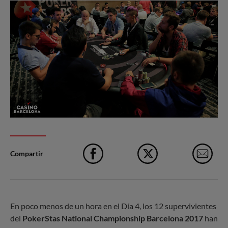
Compartir
Facebook
X
e-M
En poco menos de un hora en el Día 4, los 12 supervivientes
del
PokerStas National Championship Barcelona 2017
han