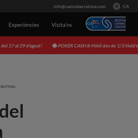
info@casinobarcelona.com
CA
Experiències
Visita'ns
29 d’agost!
POKER CASH 8-MAX des de 1/3 Hold'em i 2/2 
SA FINAL
del
a