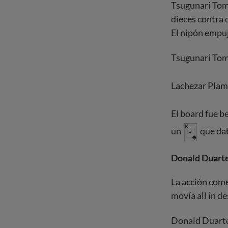
Tsugunari Toma
dieces contra d
El nipón empuj
Tsugunari To
Lachezar Plam
El board fue be
un
que dab
Donald Duarte 
La acción come
movía all in de
Donald Duarte