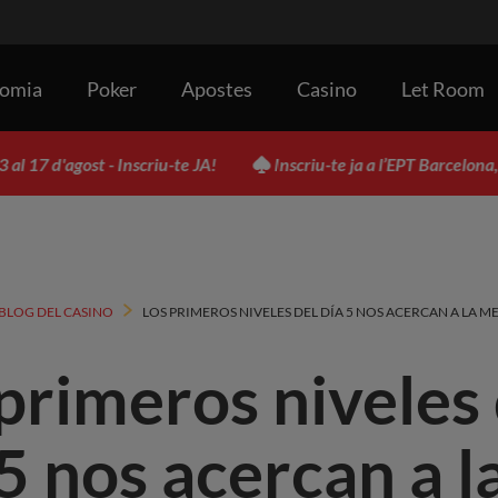
nomia
Poker
Apostes
Casino
Let Room
ost - Inscriu-te JA!
Inscriu-te ja a l’EPT Barcelona, del 17 al 
 BLOG DEL CASINO
LOS PRIMEROS NIVELES DEL DÍA 5 NOS ACERCAN A LA ME
primeros niveles 
5 nos acercan a l