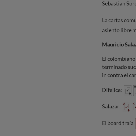
Sebastian Sor
La cartas comu
asiento libre m
Mauricio Salaz
El colombiano 
terminado sucu
in contra el c
Difelice:
Salazar:
El board traía