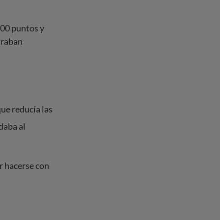
00 puntos y
tiraban
ue reducía las
daba al
r hacerse con