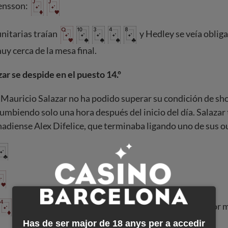
ensson:
nitarias traían
y Hedley se veía obliga
uy cerca de la mesa final.
ar se despide en el puesto 14.º
Mauricio Salazar no ha podido superar su condición de sho
mbiendo solo una hora después del inicio del día. Salazar 
anadiense Alex Difelice, que terminaba ligando uno de sus o
y Salazar se quedaba fuera en el peor
Has de ser major de 18 anys per a accedir