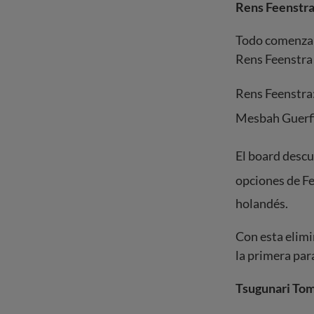
Rens Feenstra
Todo comenzab
Rens Feenstra 
Rens Feenstra
Mesbah Guerf
El board desc
opciones de Fe
holandés.
Con esta elimi
la primera pa
Tsugunari Toma