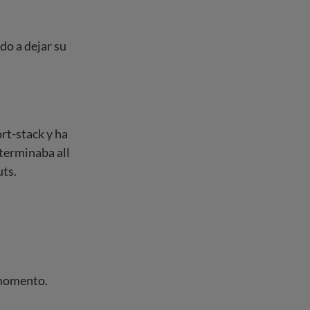
do a dejar su
rt-stack y ha
terminaba all
uts.
 momento.