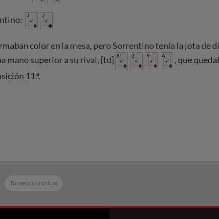
entino:
maban color en la mesa, pero Sorrentino tenía la jota de 
 mano superior a su rival, [td]
, que queda
sición 11.ª.
Torneos y crónicas