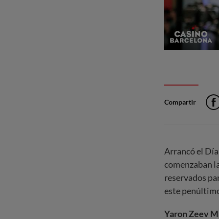
Compartir
Arrancó el Día
comenzaban la 
reservados par
este penúltimo
Yaron Zeev Mal