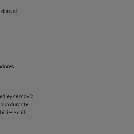
días, el
adores.
edley se movía
nsaba durante
iciese call.