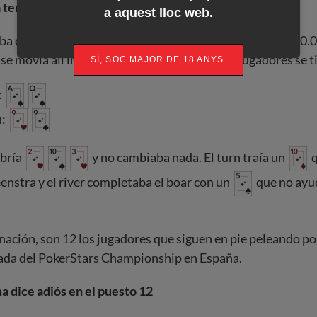
 termina su aventura en el puesto 13
a aquest lloc web.
a cuando Mesbah Guerfi abría en under the gun por 130.0
se movía all in por 1.025.000. El resto de los jugadores se 
SÍ, SOC MAJOR DE 18 ANYS.
:
i:
ubría
y no cambiaba nada. El turn traía un
q
enstra y el river completaba el boar con un
que no ayu
nación, son 12 los jugadores que siguen en pie peleando po
rada del PokerStars Championship en España.
 dice adiós en el puesto 12