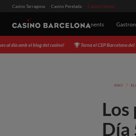
Casino Tarragona
Casino Perelada
Casino Online
Esdeveniments
Gastro
amb el blog del casino!
Torna el CEP Barcelona del 3 al 17 d'ag
INICI
EL
Los 
Día 