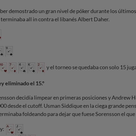
er demostrado un gran nivel de póker durante los últimos 
 terminaba all in contra el libanés Albert Daher.
y el torneo se quedaba con solo 15 jug
 eliminado el 15.º
ensson decidía limpear en primeras posiciones y Andrew H
.000 desde el cutoff. Usman Siddique en la ciega grande pe
terminaba foldeando para dejar que fuese Sorensson el que h
y: