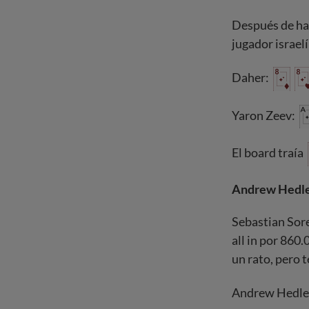
Después de hab
jugador israelí
Daher:
Yaron Zeev:
El board traía
Andrew Hedley
Sebastian Sor
all in por 860
un rato, pero 
Andrew Hedle