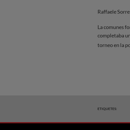
Raffaele Sorr
La comunes for
completaba una
torneo en la po
ETIQUETES: