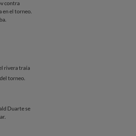
ov contra
a en el torneo.
ba.
el rivera traía
del torneo.
ald Duarte se
ar.