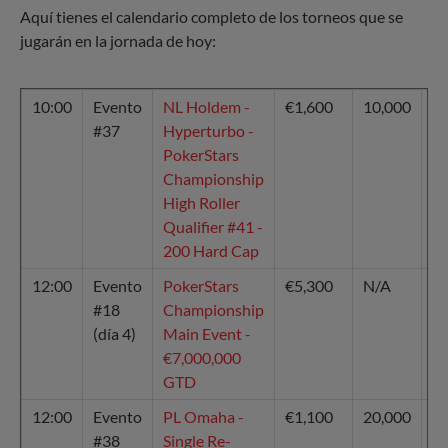
Aquí tienes el calendario completo de los torneos que se
jugarán en la jornada de hoy:
10:00
Evento
NL Holdem -
€1,600
10,000
Re
#37
Hyperturbo -
ce
PokerStars
Championship
High Roller
Qualifier #41 -
200 Hard Cap
12:00
Evento
PokerStars
€5,300
N/A
Re
#18
Championship
ce
(día 4)
Main Event -
€7,000,000
GTD
12:00
Evento
PL Omaha -
€1,100
20,000
Dí
#38
Single Re-