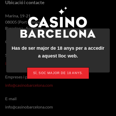
Ubicació i contacte
12:30
Evento
NL Holdem -
€10,300
50,000
Se
#41
PokerStars
el
Marina, 19-21
(day 1)
Championship
20
08005 (Port Olímpic)
High Roller - 8
12
Barcelona - Espanya
Handed -
Single Re-
Google Maps
Entry
Has de ser major de 18 anys per a accedir
19:00
Evento
NL Holdem -
€220
10,000
Se
Servei d'atenció al client
a aquest lloc web.
#40
Pokerstars
ho
info@casinobarcelona.com
(1B)
Open - Una
21
entrada por
SÍ, SOC MAJOR DE 18 ANYS.
Día 1 -
Empreses i proveïdors
€100.000
info@casinobarcelona.com
GTD
22:00
Evento
NL Holdem -
€2,150
10,000
Se
E-mail
#42
Hyper-Turbo
ho
info@casinobarcelona.com
22