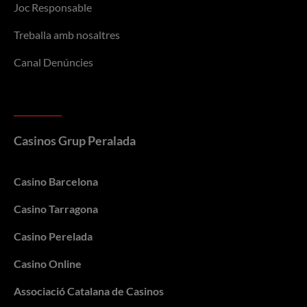
Joc Responsable
Treballa amb nosaltres
Canal Denúncies
Casinos Grup Peralada
Casino Barcelona
Casino Tarragona
Casino Perelada
Casino Online
Associació Catalana de Casinos