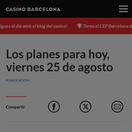
es al dia amb el blog del casino!
Torna el CEP Barcelona del 3 
Los planes para hoy,
viernes 25 de agosto
POKER ROOM
Compartir
Facebook
X
e-M