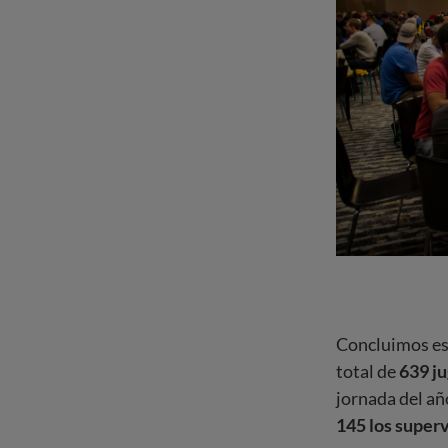
Concluimos est
total de
639 j
jornada del añ
145 los super