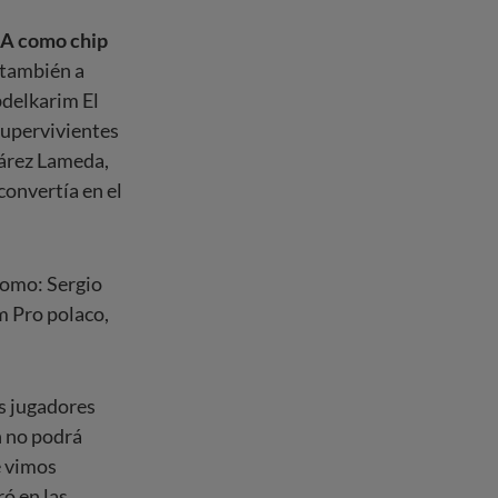
1A como chip
 también a
bdelkarim El
supervivientes
árez Lameda,
onvertía en el
 como: Sergio
m Pro polaco,
os jugadores
n no podrá
e vimos
ró en las