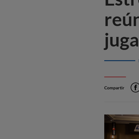
reún
jug
Compartir