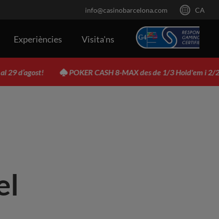
info@casinobarcelona.com
CA
Experiències
Visita'ns
POKER CASH 8-MAX des de 1/3 Hold'em i 2/2 Omaha
el