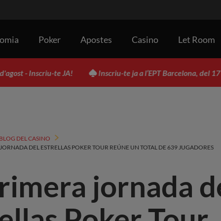
nomia
Poker
Apostes
Casino
Let Room
-te JA!
Inscriu-te ja a l’EPT Barcelona, del 17 al 29 d’agost!
 BLOG DEL CASINO
 JORNADA DEL ESTRELLAS POKER TOUR REÚNE UN TOTAL DE 639 JUGADORES
rimera jornada d
ellas Poker Tour