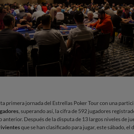
a primera jornada del Estrellas Poker Tour con una partic
ugadores
, superando así, la cifra de 592 jugadores registra
o anterior. Después de la disputa de 13 largos niveles de ju
vivientes
que se han clasificado para jugar, este sábado, el 