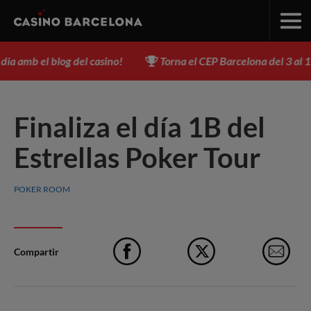
blog del casino!
Torna el CEP Barcelona del 3 al 17 d'agost - 
Finaliza el día 1B del
Estrellas Poker Tour
POKER ROOM
Compartir
Facebook
X
e-M