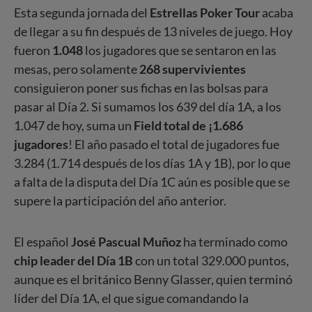
Esta segunda jornada del
Estrellas Poker Tour
acaba
de llegar a su fin después de 13 niveles de juego. Hoy
fueron
1.048
los jugadores que se sentaron en las
mesas, pero solamente
268 supervivientes
consiguieron poner sus fichas en las bolsas para
pasar al Día 2. Si sumamos los 639 del día 1A, a los
1.047 de hoy, suma un
Field total de ¡1.686
jugadores
! El año pasado el total de jugadores fue
3.284 (1.714 después de los días 1A y 1B), por lo que
a falta de la disputa del Día 1C aún es posible que se
supere la participación del año anterior.
El español
José Pascual Muñoz
ha terminado como
chip leader del Día 1B
con un total 329.000 puntos,
aunque es el británico Benny Glasser, quien terminó
líder del Día 1A, el que sigue comandando la