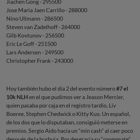
Jiachen Gong - 295500
Jose Maria Jaen Carrillo - 288000
Nino Ullmann - 286500
Steven van Zadelhoff - 264000
Glib Kovtunov - 256500
Eric Le Goff - 251500
Lars Andersen - 249500
Christopher Frank - 243000
Hoy también hubo el día 2 del evento número
#7 el
10k NLH
en el que pudimos ver a Jeason Mercier,
quien pasaba por caja en el registro tardío, Liv
Boeree, Stephen Chedwick o Kitty Kuo. Un español,
de los dos que lo disputaban, consiguió meterse en
premios. Sergio Aido hacía un “min cash” al caer poco
después de la burbuja. Por desgracia su “roommate”