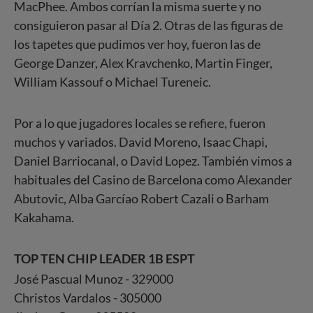
MacPhee. Ambos corrían la misma suerte y no
consiguieron pasar al Día 2. Otras de las figuras de
los tapetes que pudimos ver hoy, fueron las de
George Danzer, Alex Kravchenko, Martin Finger,
William Kassouf o Michael Tureneic.
Por a lo que jugadores locales se refiere, fueron
muchos y variados. David Moreno, Isaac Chapi,
Daniel Barriocanal, o David Lopez. También vimos a
habituales del Casino de Barcelona como Alexander
Abutovic, Alba Garcíao Robert Cazali o Barham
Kakahama.
TOP TEN CHIP LEADER 1B ESPT
José Pascual Munoz - 329000
Christos Vardalos - 305000