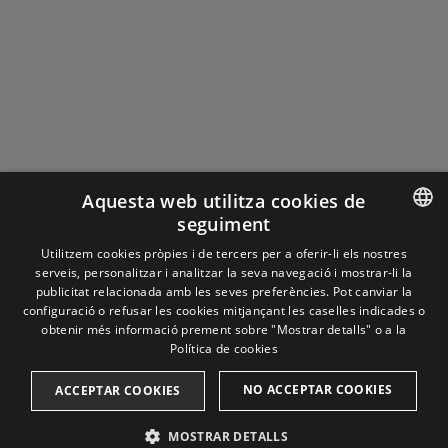
Aquesta web utilitza cookies de
seguiment
ENGLISH
Utilitzem cookies pròpies i de tercers per a oferir-li els nostres
serveis, personalitzar i analitzar la seva navegació i mostrar-li la
SPANISH
publicitat relacionada amb les seves preferències. Pot canviar la
configuració o refusar les cookies mitjançant les caselles indicades o
CATALAN
obtenir més informació prement sobre "Mostrar detalls" o a la
Política de cookies
FRENCH
NO ACCEPTAR COOKIES
ACCEPTAR COOKIES
MOSTRAR DETALLS